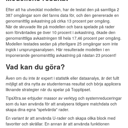
Efter att ha utvecklat modellen, har de testat den på samtliga 2
387 omgångar som det fanns data för, och den genererade en
genomsnittlig avkastning på cirka 13 procent per omgång.
När de skruvade lite på modellen och bara spelade på rader
som förväntades ge över 10 procent i avkastning, ökade den
genomsnittliga avkastningen till hela 17,46 procent per omgång.
Modellen testades sedan på ytterligare 25 omgångar som inte
ingick i ursprungsanalysen. Här resulterade modellen i en
imponerande genomsnittlig avkastning på nästan 23 procent!
Vad kan du göra?
Även om du inte är expert i statistik eller dataanalys, är det fullt
möjligt att dra nytta av studenternas resultat och börja applicera
liknande strategier när du spelar på Topptipset.
TipsXtra.se erbjuder massor av verktyg och systemreduceringar
som du kan använda för att analysera tidigare matchdata och
skapa dina egna "spelvärda" rader.
En variant är att använda U-rader och skapa olika block med
favoriter och skrällar. En annan är att använda funktionen