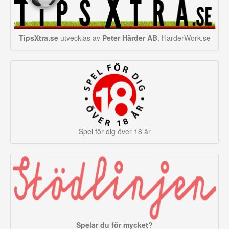
TipsXtra.se
utvecklas av
Peter Härder AB
, HarderWork.se
Spel för dig över 18 år
Spelar du för mycket?