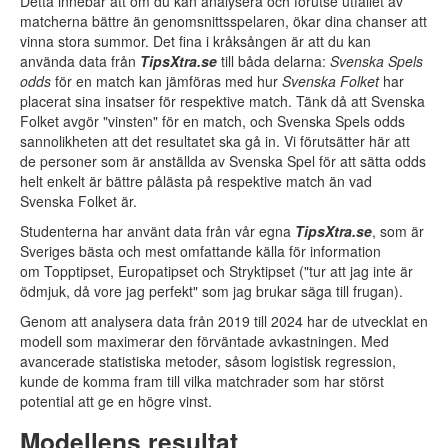
Detta innebär att om du kan analysera och förutse utfallet av
matcherna bättre än genomsnittsspelaren, ökar dina chanser att
vinna stora summor. Det fina i kråksången är att du kan
använda data från
TipsXtra.se
till båda delarna:
Svenska Spels
odds
för en match kan jämföras med hur
Svenska Folket
har
placerat sina insatser för respektive match. Tänk då att Svenska
Folket avgör "vinsten" för en match, och Svenska Spels odds
sannolikheten att det resultatet ska gå in. Vi förutsätter här att
de personer som är anställda av Svenska Spel för att sätta odds
helt enkelt är bättre pålästa på respektive match än vad
Svenska Folket är.
Studenterna har använt data från vår egna
TipsXtra.se
, som är
Sveriges bästa och mest omfattande källa för information
om Topptipset, Europatipset och Stryktipset ("tur att jag inte är
ödmjuk, då vore jag perfekt" som jag brukar säga till frugan).
Genom att analysera data från 2019 till 2024 har de utvecklat en
modell som maximerar den förväntade avkastningen. Med
avancerade statistiska metoder, såsom logistisk regression,
kunde de komma fram till vilka matchrader som har störst
potential att ge en högre vinst.
Modellens resultat