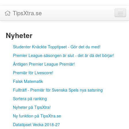
TipsXtra.se
Nyheter
Nyheter
Tabeller
Studenter Knäckte Topptipset - Gör det du med!
Livescore!
Premier League-säsongen är slut - det är då det börjar!
Tipsförslag
Äntligen Premier League Premiär!
Statistik
Premiär för Livescore!
Falsk Matematik
Liverättning
Fullträff - Premiär för Svenska Spels nya satsning
Priser
Sortera på ranking
Logga in / Skapa konto
Nyheter på TipsXtra!
Ny funktion på TipsXtra.se
Om TipsXtra.se
Datatipset Vecka 2018-27