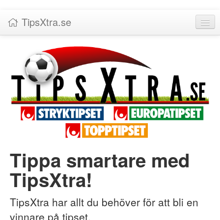
TipsXtra.se
Nyheter
Tabeller
Livescore!
Tipsförslag
Statistik
Liverättning
Tippa smartare med
Priser
TipsXtra!
Logga in / Skapa konto
Om TipsXtra.se
TipsXtra har allt du behöver för att bli en
vinnare på tipset.