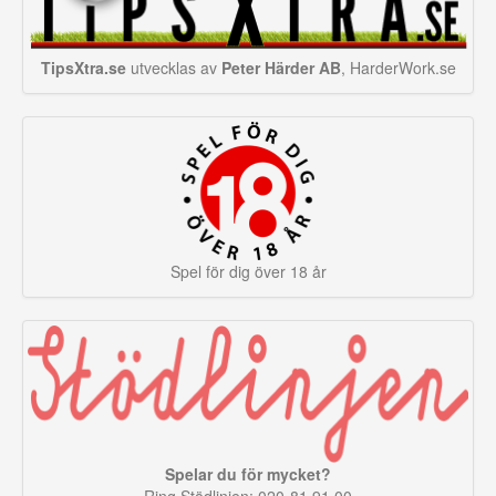
TipsXtra.se
utvecklas av
Peter Härder AB
, HarderWork.se
Spel för dig över 18 år
Spelar du för mycket?