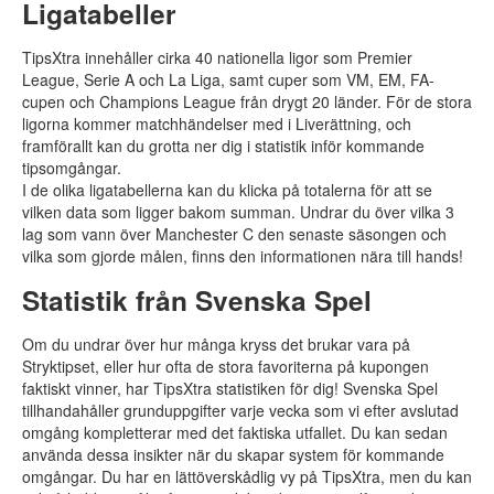
Ligatabeller
TipsXtra innehåller cirka 40 nationella ligor som Premier
League, Serie A och La Liga, samt cuper som VM, EM, FA-
cupen och Champions League från drygt 20 länder. För de stora
ligorna kommer matchhändelser med i Liverättning, och
framförallt kan du grotta ner dig i statistik inför kommande
tipsomgångar.
I de olika ligatabellerna kan du klicka på totalerna för att se
vilken data som ligger bakom summan. Undrar du över vilka 3
lag som vann över Manchester C den senaste säsongen och
vilka som gjorde målen, finns den informationen nära till hands!
Statistik från Svenska Spel
Om du undrar över hur många kryss det brukar vara på
Stryktipset, eller hur ofta de stora favoriterna på kupongen
faktiskt vinner, har TipsXtra statistiken för dig! Svenska Spel
tillhandahåller grunduppgifter varje vecka som vi efter avslutad
omgång kompletterar med det faktiska utfallet. Du kan sedan
använda dessa insikter när du skapar system för kommande
omgångar. Du har en lättöverskådlig vy på TipsXtra, men du kan