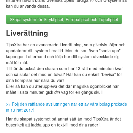
hittat en favorit bland Svenska Spels färdiga R- och U-system så
kan du använda dessa.
Skapa system för Stryktipset, Europatipset och Topptipset
Liverättning
TipsXtra har en avancerade Liverättning, som givetvis följer och
uppdaterar ditt system i realtid. Men du kan även "spela upp"
kupongen i efterhand och följa hur ditt system utvecklade sig
mål för mål.
Tillhör du också den skaran som har 13 rätt med minuten kvar
och så slutar det med en tolva? Här kan du enkelt "bevisa" för
dina kompisar hur nära du var!
Eller så kan du återuppleva det där magiska ögonblicket när
målet i sista minuten gick
din
väg för en gångs skull:
>> Följ den rafflande avslutningen när ett av våra bolag prickade
in 13 rätt 2017!
Har du skapat systemet på annat sätt än med TipsXtra är det
busenkelt att ladda upp en text-fil med dina rader i.