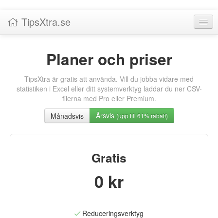
TipsXtra.se
Nyheter
Planer och priser
Tabeller
TipsXtra är gratis att använda. Vill du jobba vidare med
Livescore!
statistiken i Excel eller ditt systemverktyg laddar du ner CSV-
filerna med Pro eller Premium.
Tipsförslag
Årsvis
Månadsvis
(upp till 61% rabatt)
Statistik
Liverättning
Gratis
Priser
0 kr
Logga in / Skapa konto
Om TipsXtra.se
Reduceringsverktyg