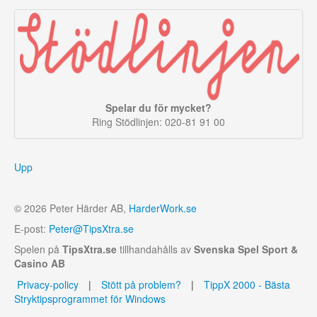
Spelar du för mycket?
Ring Stödlinjen: 020-81 91 00
Upp
© 2026 Peter Härder AB,
HarderWork.se
E-post:
Peter@TipsXtra.se
Spelen på
TipsXtra.se
tillhandahålls av
Svenska Spel Sport &
Casino AB
Privacy-policy
|
Stött på problem?
|
TippX 2000 - Bästa
Stryktipsprogrammet för Windows