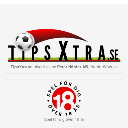
TipsXtra.se
utvecklas av
Peter Härder AB
, HarderWork.se
Spel för dig över 18 år