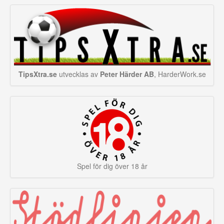
TipsXtra.se
utvecklas av
Peter Härder AB
, HarderWork.se
Spel för dig över 18 år