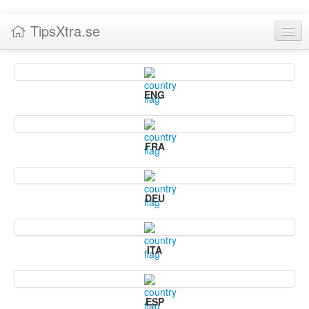
TipsXtra.se
Nyheter
Tabeller
ENG
Livescore!
Tipsförslag
FRA
Statistik
Liverättning
DEU
Priser
ITA
Logga in / Skapa konto
Om TipsXtra.se
ESP