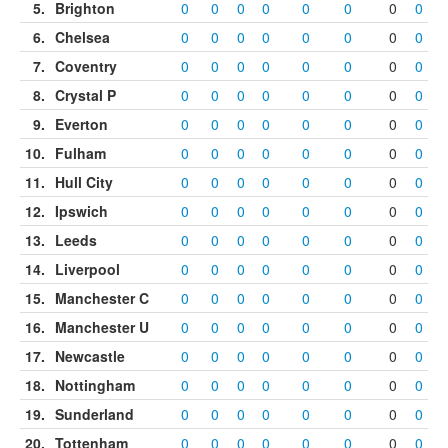
5
.
Brighton
0
0
0
0
0
0
0
0
6
.
Chelsea
0
0
0
0
0
0
0
0
7
.
Coventry
0
0
0
0
0
0
0
0
8
.
Crystal P
0
0
0
0
0
0
0
0
9
.
Everton
0
0
0
0
0
0
0
0
10
.
Fulham
0
0
0
0
0
0
0
0
11
.
Hull City
0
0
0
0
0
0
0
0
12
.
Ipswich
0
0
0
0
0
0
0
0
13
.
Leeds
0
0
0
0
0
0
0
0
14
.
Liverpool
0
0
0
0
0
0
0
0
15
.
Manchester C
0
0
0
0
0
0
0
0
16
.
Manchester U
0
0
0
0
0
0
0
0
17
.
Newcastle
0
0
0
0
0
0
0
0
18
.
Nottingham
0
0
0
0
0
0
0
0
19
.
Sunderland
0
0
0
0
0
0
0
0
20
.
Tottenham
0
0
0
0
0
0
0
0