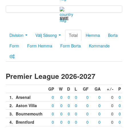
SWE
Division
Välj Säsong
Total
Hemma
Borta
Form
Form Hemma
Form Borta
Kommande
Premier League 2026-2027
GP
W
D
L
GF
GA
+ ⁄ -
P
1
.
Arsenal
0
0
0
0
0
0
0
0
2
.
Aston Villa
0
0
0
0
0
0
0
0
3
.
Bournemouth
0
0
0
0
0
0
0
0
4
.
Brentford
0
0
0
0
0
0
0
0