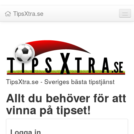
TipsXtra.se
Nyheter
Tabeller
Livescore!
Tipsförslag
Statistik
TipsXtra.se - Sveriges bästa tipstjänst
Liverättning
Allt du behöver för att
Priser
vinna på tipset!
Logga in / Skapa konto
Om TipsXtra.se
Logga in