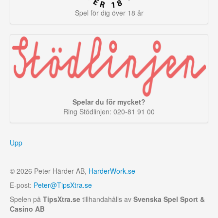
Spel för dig över 18 år
Spelar du för mycket?
Ring Stödlinjen: 020-81 91 00
Upp
© 2026 Peter Härder AB,
HarderWork.se
E-post:
Peter@TipsXtra.se
Spelen på
TipsXtra.se
tillhandahålls av
Svenska Spel Sport &
Casino AB