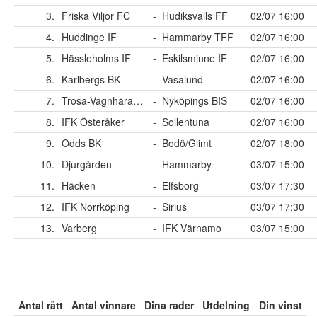
3.
Friska Viljor FC
-
Hudiksvalls FF
02/07 16:00
4.
Huddinge IF
-
Hammarby TFF
02/07 16:00
5.
Hässleholms IF
-
Eskilsminne IF
02/07 16:00
6.
Karlbergs BK
-
Vasalund
02/07 16:00
7.
Trosa-Vagnhärad SK
-
Nyköpings BIS
02/07 16:00
8.
IFK Österåker
-
Sollentuna
02/07 16:00
9.
Odds BK
-
Bodö/Glimt
02/07 18:00
10.
Djurgården
-
Hammarby
03/07 15:00
11.
Häcken
-
Elfsborg
03/07 17:30
12.
IFK Norrköping
-
Sirius
03/07 17:30
13.
Varberg
-
IFK Värnamo
03/07 15:00
Antal rätt
Antal vinnare
Dina rader
Utdelning
Din vinst