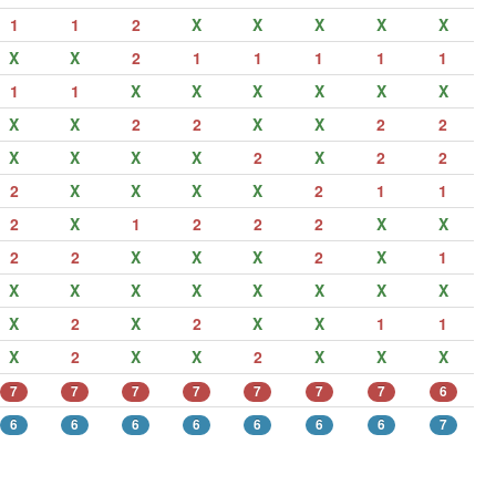
1
1
2
X
X
X
X
X
X
X
2
1
1
1
1
1
1
1
X
X
X
X
X
X
X
X
2
2
X
X
2
2
X
X
X
X
2
X
2
2
2
X
X
X
X
2
1
1
2
X
1
2
2
2
X
X
2
2
X
X
X
2
X
1
X
X
X
X
X
X
X
X
X
2
X
2
X
X
1
1
X
2
X
X
2
X
X
X
7
7
7
7
7
7
7
6
6
6
6
6
6
6
6
7