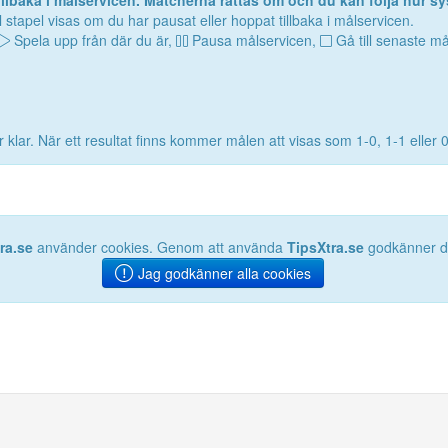
lbaka i målservicen. Matcherna rättas om och du kan följa hur sy
 stapel visas om du har pausat eller hoppat tillbaka i målservicen.
Spela upp från där du är,
Pausa målservicen,
Gå till senaste må
 klar. När ett resultat finns kommer målen att visas som 1-0, 1-1 eller 
ra.se
använder cookies. Genom att använda
TipsXtra.se
godkänner du
Jag godkänner alla cookies