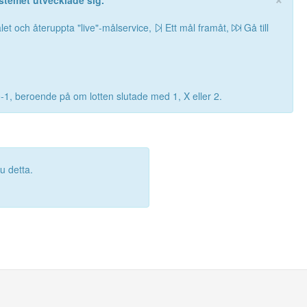
stemet utvecklade sig.
let och återuppta "live"-målservice,
Ett mål framåt,
Gå till
0-1, beroende på om lotten slutade med 1, X eller 2.
 detta.