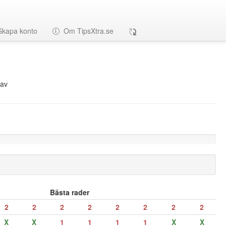
Skapa konto
Om TipsXtra.se
av
Bästa rader
2
2
2
2
2
2
2
2
X
X
1
1
1
1
X
X