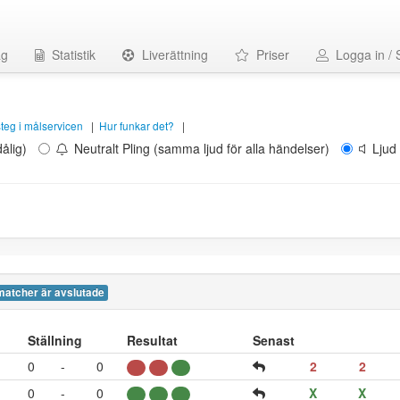
ag
Statistik
Liverättning
Priser
Logga in / 
 steg i målservicen
|
Hur funkar det?
|
ålig)
Neutralt Pling (samma ljud för alla händelser)
Ljud 
matcher är avslutade
Ställning
Resultat
Senast
0
-
0
2
2
0
-
0
X
X