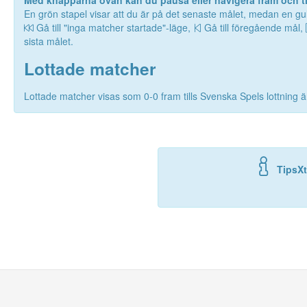
Med knapparna ovan kan du pausa eller navigera fram och til
En grön stapel visar att du är på det senaste målet, medan en gul
Gå till "inga matcher startade"-läge,
Gå till föregående mål,
sista målet.
Lottade matcher
Lottade matcher visas som 0-0 fram tills Svenska Spels lottning är
TipsXt