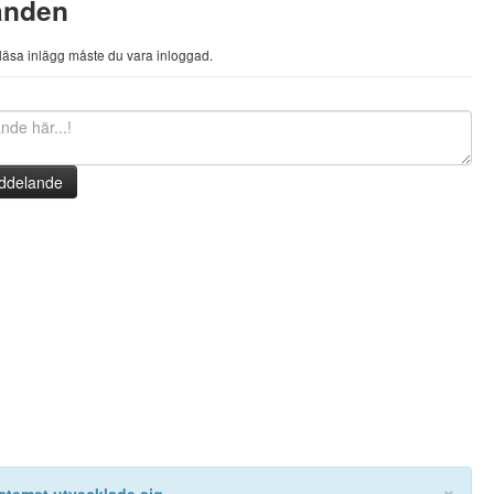
anden
h läsa inlägg måste du vara inloggad.
ddelande
×