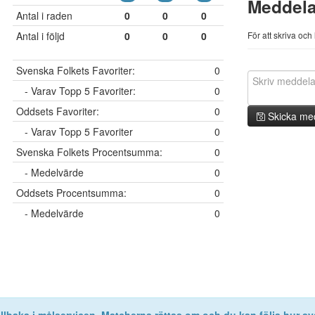
Meddel
Antal i raden
0
0
0
Antal i följd
0
0
0
För att skriva oc
Svenska Folkets Favoriter:
0
- Varav Topp 5 Favoriter:
0
Oddsets Favoriter:
0
Skicka me
- Varav Topp 5 Favoriter
0
Svenska Folkets Procentsumma:
0
- Medelvärde
0
Oddsets Procentsumma:
0
- Medelvärde
0