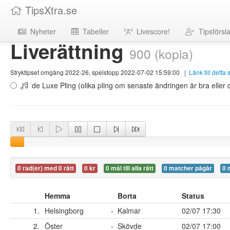
TipsXtra.se
Nyheter
Tabeller
Livescore!
Tipsförsl
Liverättning
900 (kopia)
Stryktipset omgång 2022-26, spelstopp 2022-07-02 15:59:00
|
Länk till detta
de Luxe Pling (olika pling om senaste ändringen är bra eller d
0 rad(er) med 0 rätt
0 kr
0 mål till alla rätt
0 matcher pågår
0 
Hemma
Borta
Status
1.
Helsingborg
-
Kalmar
02/07 17:30
2.
Öster
-
Skövde
02/07 17:00