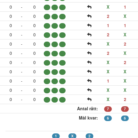
0
-
0
X
1
0
-
0
2
X
0
-
0
1
1
0
-
0
2
X
0
-
0
X
2
0
-
0
2
X
0
-
0
X
2
0
-
0
X
X
0
-
0
1
X
0
-
0
X
X
0
-
0
X
2
Antal rätt:
7
7
Mål kvar:
6
6
1
X
2