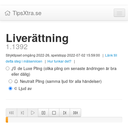
TipsXtra.se
Nyheter
Liverättning
Tabeller
1.1392
Livescore!
Stryktipset omgång 2022-26, spelstopp 2022-07-02 15:59:00
|
Länk till
Tipsförslag
detta steg i målservicen
|
Hur funkar det?
|
de Luxe Pling (olika pling om senaste ändringen är bra
Statistik
eller dålig)
Neutralt Pling (samma ljud för alla händelser)
Liverättning
Ljud av
Priser
Logga in / Skapa konto
Om TipsXtra.se