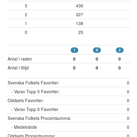
3
436
2
327
1
138
0
25
1
X
2
Antal i raden
0
0
0
Antal i följd
0
0
0
Svenska Folkets Favoriter:
0
- Varav Topp 5 Favoriter:
0
Oddsets Favoriter:
0
- Varav Topp 5 Favoriter
0
Svenska Folkets Procentsumma:
0
- Medelvärde
0
Oddsets Procentsumma:
0