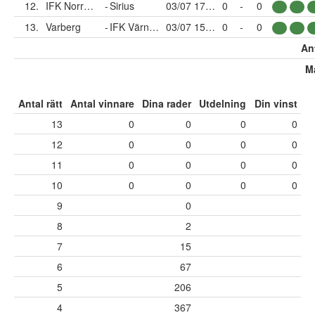
12.
IFK Norrköping
-
Sirius
03/07 17:30
0
-
0
13.
Varberg
-
IFK Värnamo
03/07 15:00
0
-
0
Ant
Må
Antal rätt
Antal vinnare
Dina rader
Utdelning
Din vinst
13
0
0
0
0
12
0
0
0
0
11
0
0
0
0
10
0
0
0
0
9
0
8
2
7
15
6
67
5
206
4
367