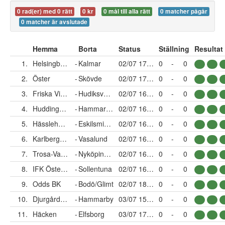
0 rad(er) med 0 rätt
0 kr
0 mål till alla rätt
0 matcher pågår
0 matcher är avslutade
Hemma
Borta
Status
Ställning
Resultat
1.
Helsingborg
-
Kalmar
02/07 17:30
0
-
0
2.
Öster
-
Skövde
02/07 17:00
0
-
0
3.
Friska Viljor FC
-
Hudiksvalls FF
02/07 16:00
0
-
0
4.
Huddinge IF
-
Hammarby TFF
02/07 16:00
0
-
0
5.
Hässleholms IF
-
Eskilsminne IF
02/07 16:00
0
-
0
6.
Karlbergs BK
-
Vasalund
02/07 16:00
0
-
0
7.
Trosa-Vagnhärad SK
-
Nyköpings BIS
02/07 16:00
0
-
0
8.
IFK Österåker
-
Sollentuna
02/07 16:00
0
-
0
9.
Odds BK
-
Bodö/Glimt
02/07 18:00
0
-
0
10.
Djurgården
-
Hammarby
03/07 15:00
0
-
0
11.
Häcken
-
Elfsborg
03/07 17:30
0
-
0