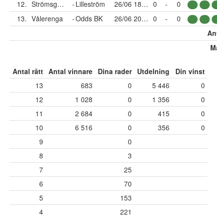
12.
Strömsgodset
-
Lilleström
26/06 18:00
0
-
0
13.
Vålerenga
-
Odds BK
26/06 20:00
0
-
0
Ant
Må
Antal rätt
Antal vinnare
Dina rader
Utdelning
Din vinst
13
683
0
5 446
0
12
1 028
0
1 356
0
11
2 684
0
415
0
10
6 516
0
356
0
9
0
8
3
7
25
6
70
5
153
4
221