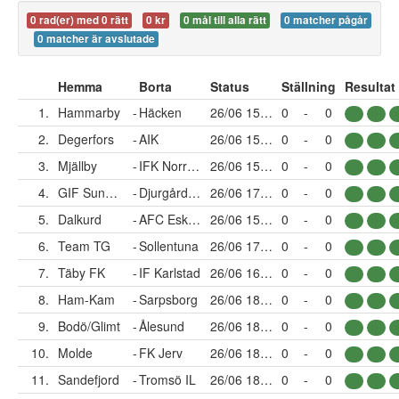
0 rad(er) med 0 rätt
0 kr
0 mål till alla rätt
0 matcher pågår
0 matcher är avslutade
Hemma
Borta
Status
Ställning
Resultat
1.
Hammarby
-
Häcken
26/06 15:00
0
-
0
2.
Degerfors
-
AIK
26/06 15:00
0
-
0
3.
Mjällby
-
IFK Norrköping
26/06 15:00
0
-
0
4.
GIF Sundsvall
-
Djurgården
26/06 17:30
0
-
0
5.
Dalkurd
-
AFC Eskilstuna
26/06 15:00
0
-
0
6.
Team TG
-
Sollentuna
26/06 17:00
0
-
0
7.
Täby FK
-
IF Karlstad
26/06 16:00
0
-
0
8.
Ham-Kam
-
Sarpsborg
26/06 18:00
0
-
0
9.
Bodö/Glimt
-
Ålesund
26/06 18:00
0
-
0
10.
Molde
-
FK Jerv
26/06 18:00
0
-
0
11.
Sandefjord
-
Tromsö IL
26/06 18:00
0
-
0