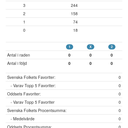
3
244
2
158
1
74
0
18
1
X
2
Antal i raden
0
0
0
Antal i följd
0
0
0
Svenska Folkets Favoriter:
0
- Varav Topp 5 Favoriter:
0
Oddsets Favoriter:
0
- Varav Topp 5 Favoriter
0
Svenska Folkets Procentsumma:
0
- Medelvärde
0
Oddsets Procentsumma:
0