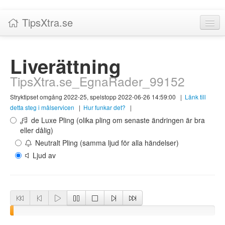
TipsXtra.se
Nyheter
Liverättning
Tabeller
TipsXtra.se_EgnaRader_99152
Livescore!
Stryktipset omgång 2022-25, spelstopp 2022-06-26 14:59:00
|
Länk till
Tipsförslag
detta steg i målservicen
|
Hur funkar det?
|
de Luxe Pling (olika pling om senaste ändringen är bra
Statistik
eller dålig)
Neutralt Pling (samma ljud för alla händelser)
Liverättning
Ljud av
Priser
Logga in / Skapa konto
Om TipsXtra.se