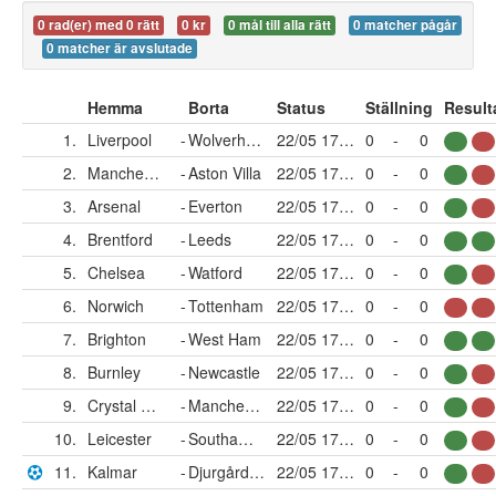
0 rad(er) med 0 rätt
0 kr
0 mål till alla rätt
0 matcher pågår
0 matcher är avslutade
Hemma
Borta
Status
Ställning
Result
1.
Liverpool
-
Wolverhampton
22/05 17:00
0
-
0
2.
Manchester City
-
Aston Villa
22/05 17:00
0
-
0
3.
Arsenal
-
Everton
22/05 17:00
0
-
0
4.
Brentford
-
Leeds
22/05 17:00
0
-
0
5.
Chelsea
-
Watford
22/05 17:00
0
-
0
6.
Norwich
-
Tottenham
22/05 17:00
0
-
0
7.
Brighton
-
West Ham
22/05 17:00
0
-
0
8.
Burnley
-
Newcastle
22/05 17:00
0
-
0
9.
Crystal Palace
-
Manchester United
22/05 17:00
0
-
0
10.
Leicester
-
Southampton
22/05 17:00
0
-
0
11.
Kalmar
-
Djurgården
22/05 17:30
0
-
0