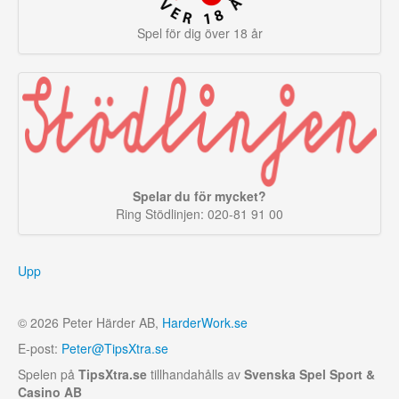
Spel för dig över 18 år
Spelar du för mycket?
Ring Stödlinjen: 020-81 91 00
Upp
© 2026 Peter Härder AB,
HarderWork.se
E-post:
Peter@TipsXtra.se
Spelen på
TipsXtra.se
tillhandahålls av
Svenska Spel Sport &
Casino AB