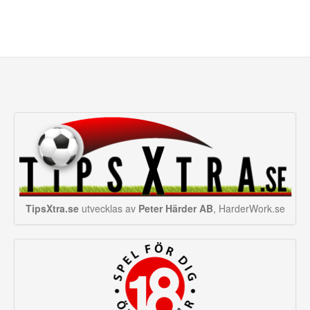
TipsXtra.se
utvecklas av
Peter Härder AB
, HarderWork.se