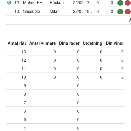
12.
Malmö FF
-
Häcken
22/05 17:30
0
-
0
13.
Sassuolo
-
Milan
22/05 18:00
0
-
0
Antal rätt
Antal vinnare
Dina rader
Utdelning
Din vinst
13
0
0
0
0
12
0
0
0
0
11
0
0
0
0
10
0
0
0
0
9
0
8
0
7
0
6
0
5
0
4
0