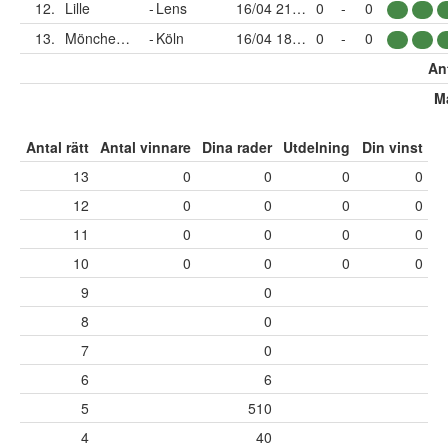
12.
Lille
-
Lens
16/04 21:00
0
-
0
13.
Mönchengladbach
-
Köln
16/04 18:30
0
-
0
Ant
Må
Antal rätt
Antal vinnare
Dina rader
Utdelning
Din vinst
13
0
0
0
0
12
0
0
0
0
11
0
0
0
0
10
0
0
0
0
9
0
8
0
7
0
6
6
5
510
4
40