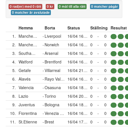
0 rad(er) med 0 rätt
0 kr
0 mål till alla rätt
0 matcher pågår
0 matcher är avslutade
Hemma
Borta
Status
Ställning
Resultat
1.
Manchester C
-
Liverpool
16/04 16:30
0
-
0
2.
Manchester U
-
Norwich
16/04 16:00
0
-
0
3.
Southampton
-
Arsenal
16/04 16:00
0
-
0
4.
Watford
-
Brentford
16/04 16:00
0
-
0
5.
Getafe
-
Villarreal
16/04 21:00
0
-
0
6.
Alavés
-
Rayo Vallecano
16/04 16:15
0
-
0
7.
Valencia
-
Osasuna
16/04 18:30
0
-
0
8.
Lazio
-
Torino
16/04 20:45
0
-
0
9.
Juventus
-
Bologna
16/04 18:30
0
-
0
10.
Fiorentina
-
Venezia FC
16/04 16:30
0
-
0
11.
St.Etienne
-
Brest
16/04 17:00
0
-
0