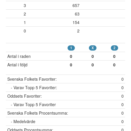
3
657
2
63
1
154
0
2
1
X
2
Antal i raden
0
0
0
Antal i följd
0
0
0
Svenska Folkets Favoriter:
0
- Varav Topp 5 Favoriter:
0
Oddsets Favoriter:
0
- Varav Topp 5 Favoriter
0
Svenska Folkets Procentsumma:
0
- Medelvärde
0
Oddsets Procentsumma:
0