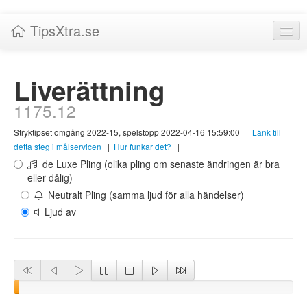
TipsXtra.se
Nyheter
Liverättning
Tabeller
1175.12
Livescore!
Stryktipset omgång 2022-15, spelstopp 2022-04-16 15:59:00
|
Länk till
Tipsförslag
detta steg i målservicen
|
Hur funkar det?
|
de Luxe Pling (olika pling om senaste ändringen är bra
Statistik
eller dålig)
Neutralt Pling (samma ljud för alla händelser)
Liverättning
Ljud av
Priser
Logga in / Skapa konto
Om TipsXtra.se