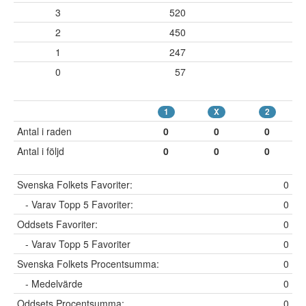
3
520
2
450
1
247
0
57
1
X
2
Antal i raden
0
0
0
Antal i följd
0
0
0
Svenska Folkets Favoriter:
0
- Varav Topp 5 Favoriter:
0
Oddsets Favoriter:
0
- Varav Topp 5 Favoriter
0
Svenska Folkets Procentsumma:
0
- Medelvärde
0
Oddsets Procentsumma:
0