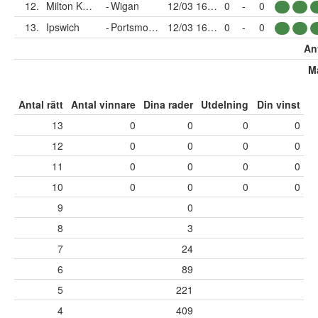
12.
Milton Keynes Dons
-
Wigan
12/03 16:00
0
-
0
13.
Ipswich
-
Portsmouth
12/03 16:00
0
-
0
Ant
Må
Antal rätt
Antal vinnare
Dina rader
Utdelning
Din vinst
13
0
0
0
0
12
0
0
0
0
11
0
0
0
0
10
0
0
0
0
9
0
8
3
7
24
6
89
5
221
4
409