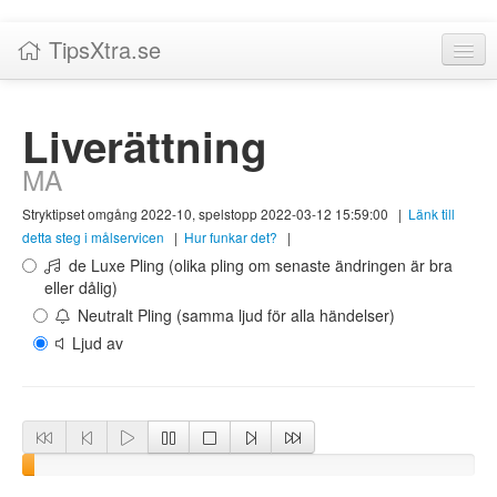
TipsXtra.se
Nyheter
Liverättning
Tabeller
MA
Livescore!
Stryktipset omgång 2022-10, spelstopp 2022-03-12 15:59:00
|
Länk till
Tipsförslag
detta steg i målservicen
|
Hur funkar det?
|
de Luxe Pling (olika pling om senaste ändringen är bra
Statistik
eller dålig)
Neutralt Pling (samma ljud för alla händelser)
Liverättning
Ljud av
Priser
Logga in / Skapa konto
Om TipsXtra.se