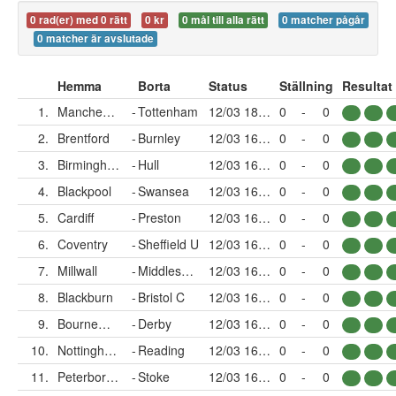
0 rad(er) med 0 rätt
0 kr
0 mål till alla rätt
0 matcher pågår
0 matcher är avslutade
Hemma
Borta
Status
Ställning
Resultat
1.
Manchester U
-
Tottenham
12/03 18:30
0
-
0
2.
Brentford
-
Burnley
12/03 16:00
0
-
0
3.
Birmingham
-
Hull
12/03 16:00
0
-
0
4.
Blackpool
-
Swansea
12/03 16:00
0
-
0
5.
Cardiff
-
Preston
12/03 16:00
0
-
0
6.
Coventry
-
Sheffield U
12/03 16:00
0
-
0
7.
Millwall
-
Middlesbrough
12/03 16:00
0
-
0
8.
Blackburn
-
Bristol C
12/03 16:00
0
-
0
9.
Bournemouth
-
Derby
12/03 16:00
0
-
0
10.
Nottingham
-
Reading
12/03 16:00
0
-
0
11.
Peterborough
-
Stoke
12/03 16:00
0
-
0