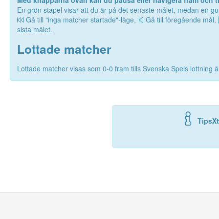
Med knapparna ovan kan du pausa eller navigera fram och til
En grön stapel visar att du är på det senaste målet, medan en gul
Gå till "inga matcher startade"-läge,
Gå till föregående mål,
sista målet.
Lottade matcher
Lottade matcher visas som 0-0 fram tills Svenska Spels lottning är
TipsXt