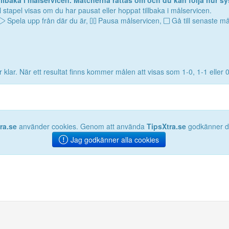
lbaka i målservicen. Matcherna rättas om och du kan följa hur sy
 stapel visas om du har pausat eller hoppat tillbaka i målservicen.
Spela upp från där du är,
Pausa målservicen,
Gå till senaste må
 klar. När ett resultat finns kommer målen att visas som 1-0, 1-1 eller 
ra.se
använder cookies. Genom att använda
TipsXtra.se
godkänner du
Jag godkänner alla cookies