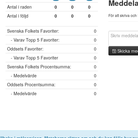
Meddel
Antal i raden
0
0
0
Antal i följd
0
0
0
För att skriva oc
Svenska Folkets Favoriter:
0
- Varav Topp 5 Favoriter:
0
Oddsets Favoriter:
0
Skicka me
- Varav Topp 5 Favoriter
0
Svenska Folkets Procentsumma:
0
- Medelvärde
0
Oddsets Procentsumma:
0
- Medelvärde
0