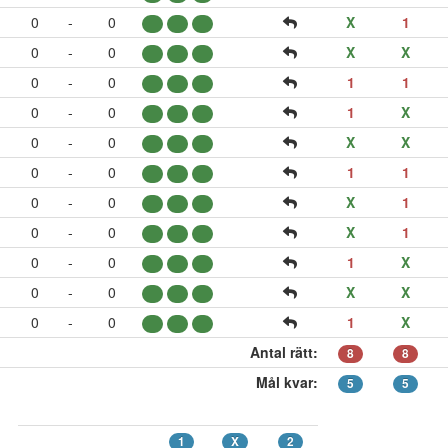
0
-
0
X
1
0
-
0
X
X
0
-
0
1
1
0
-
0
1
X
0
-
0
X
X
0
-
0
1
1
0
-
0
X
1
0
-
0
X
1
0
-
0
1
X
0
-
0
X
X
0
-
0
1
X
Antal rätt:
8
8
Mål kvar:
5
5
1
X
2