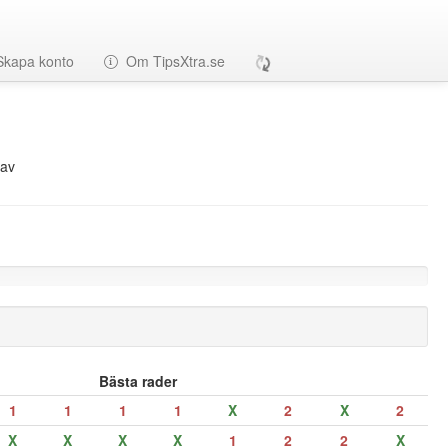
Skapa konto
Om TipsXtra.se
av
Bästa rader
1
1
1
1
X
2
X
2
X
X
X
X
1
2
2
X