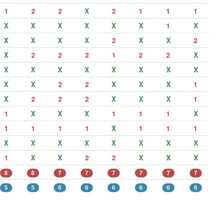
1
2
2
X
2
1
1
1
X
X
X
X
X
X
1
X
X
X
X
X
2
X
X
2
X
2
2
2
1
2
2
X
X
X
X
X
X
X
X
X
X
X
2
2
X
X
X
1
X
2
2
2
X
X
X
1
1
X
X
X
1
1
1
X
1
1
1
1
X
1
1
1
X
X
X
X
X
X
X
X
1
X
X
2
2
X
X
X
8
8
7
7
7
7
7
7
5
5
6
6
6
6
6
6