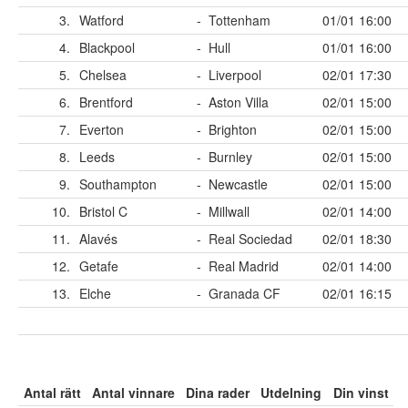
3.
Watford
-
Tottenham
01/01 16:00
4.
Blackpool
-
Hull
01/01 16:00
5.
Chelsea
-
Liverpool
02/01 17:30
6.
Brentford
-
Aston Villa
02/01 15:00
7.
Everton
-
Brighton
02/01 15:00
8.
Leeds
-
Burnley
02/01 15:00
9.
Southampton
-
Newcastle
02/01 15:00
10.
Bristol C
-
Millwall
02/01 14:00
11.
Alavés
-
Real Sociedad
02/01 18:30
12.
Getafe
-
Real Madrid
02/01 14:00
13.
Elche
-
Granada CF
02/01 16:15
Antal rätt
Antal vinnare
Dina rader
Utdelning
Din vinst