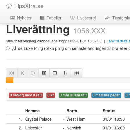
TipsXtra.se
Nyheter
Tabeller
Livescore!
Tipsförsl
Liverättning
1056.XXX
Stryktipset omgång 2022-52, spelstopp 2022-01-01 15:59:00
|
Länk till detta
de Luxe Pling (olika pling om senaste ändringen är bra eller d
0 rad(er) med 0 rätt
0 kr
0 mål till alla rätt
0 matcher pågår
0 
Hemma
Borta
Status
1.
Crystal Palace
-
West Ham
01/01 18:30
2.
Leicester
-
Norwich
01/01 16:00