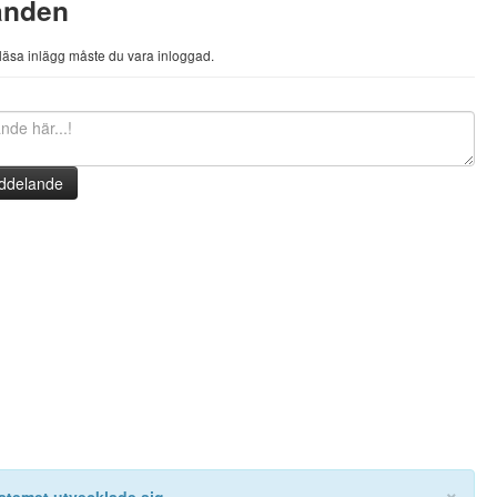
anden
h läsa inlägg måste du vara inloggad.
ddelande
×