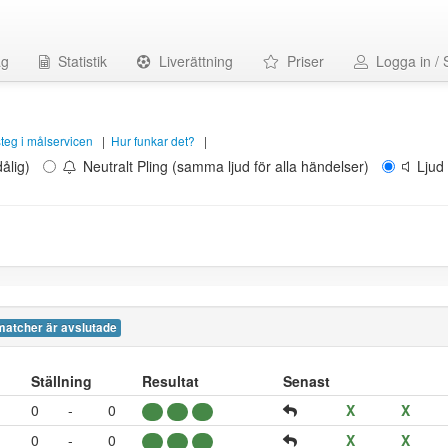
ag
Statistik
Liverättning
Priser
Logga in / 
 steg i målservicen
|
Hur funkar det?
|
ålig)
Neutralt Pling (samma ljud för alla händelser)
Ljud 
matcher är avslutade
Ställning
Resultat
Senast
0
-
0
X
X
0
-
0
X
X