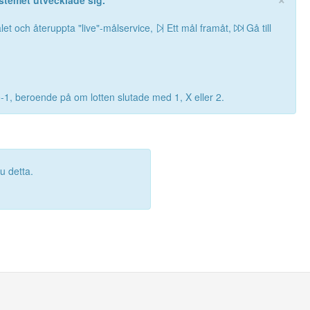
stemet utvecklade sig.
let och återuppta "live"-målservice,
Ett mål framåt,
Gå till
0-1, beroende på om lotten slutade med 1, X eller 2.
 detta.