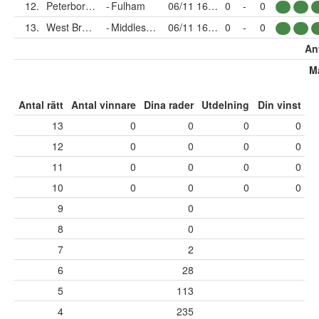
12.
Peterborough
-
Fulham
06/11 16:00
0
-
0
13.
West Bromwich
-
Middlesbrough
06/11 16:00
0
-
0
Ant
Må
Antal rätt
Antal vinnare
Dina rader
Utdelning
Din vinst
13
0
0
0
0
12
0
0
0
0
11
0
0
0
0
10
0
0
0
0
9
0
8
0
7
2
6
28
5
113
4
235