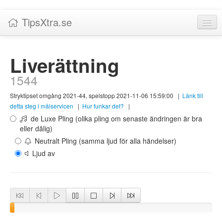
TipsXtra.se
Nyheter
Liverättning
Tabeller
1544
Livescore!
Stryktipset omgång 2021-44, spelstopp 2021-11-06 15:59:00
|
Länk till
Tipsförslag
detta steg i målservicen
|
Hur funkar det?
|
de Luxe Pling (olika pling om senaste ändringen är bra
Statistik
eller dålig)
Neutralt Pling (samma ljud för alla händelser)
Liverättning
Ljud av
Priser
Logga in / Skapa konto
Om TipsXtra.se