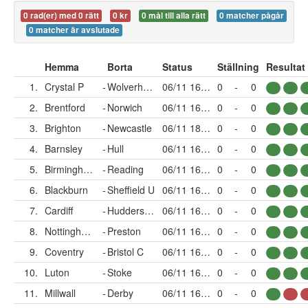
0 rad(er) med 0 rätt
0 kr
0 mål till alla rätt
0 matcher pågår
0 matcher är avslutade
Hemma
Borta
Status
Ställning
Resultat
1.
Crystal P
-
Wolverhampton
06/11 16:00
0
-
0
2.
Brentford
-
Norwich
06/11 16:00
0
-
0
3.
Brighton
-
Newcastle
06/11 18:30
0
-
0
4.
Barnsley
-
Hull
06/11 16:00
0
-
0
5.
Birmingham
-
Reading
06/11 16:00
0
-
0
6.
Blackburn
-
Sheffield U
06/11 16:00
0
-
0
7.
Cardiff
-
Huddersfield
06/11 16:00
0
-
0
8.
Nottingham
-
Preston
06/11 16:00
0
-
0
9.
Coventry
-
Bristol C
06/11 16:00
0
-
0
10.
Luton
-
Stoke
06/11 16:00
0
-
0
11.
Millwall
-
Derby
06/11 16:00
0
-
0