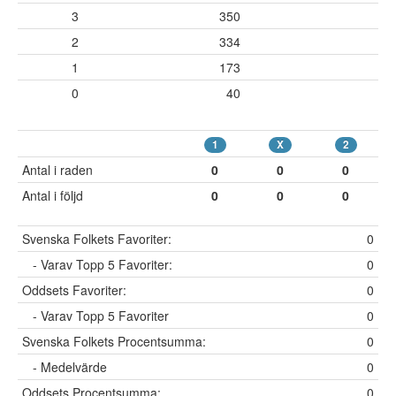
3
350
2
334
1
173
0
40
1
X
2
Antal i raden
0
0
0
Antal i följd
0
0
0
Svenska Folkets Favoriter:
0
- Varav Topp 5 Favoriter:
0
Oddsets Favoriter:
0
- Varav Topp 5 Favoriter
0
Svenska Folkets Procentsumma:
0
- Medelvärde
0
Oddsets Procentsumma:
0