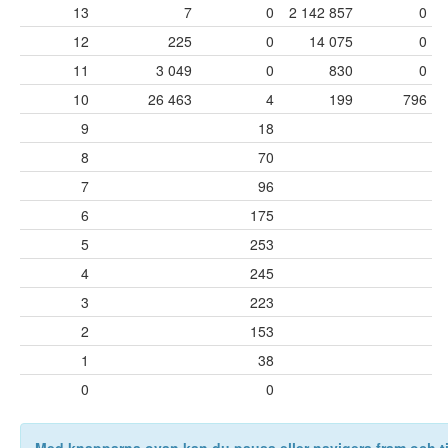
13
7
0
2 142 857
0
12
225
0
14 075
0
11
3 049
0
830
0
10
26 463
4
199
796
9
18
8
70
7
96
6
175
5
253
4
245
3
223
2
153
1
38
0
0