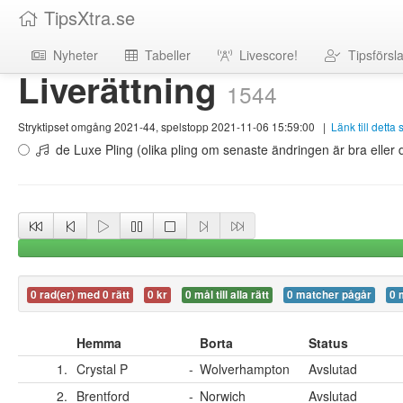
TipsXtra.se
Nyheter
Tabeller
Livescore!
Tipsförsl
Liverättning
1544
Stryktipset omgång 2021-44, spelstopp 2021-11-06 15:59:00
|
Länk till detta
de Luxe Pling (olika pling om senaste ändringen är bra eller d
0 rad(er) med 0 rätt
0 kr
0 mål till alla rätt
0 matcher pågår
0 
Hemma
Borta
Status
1.
Crystal P
-
Wolverhampton
Avslutad
2.
Brentford
-
Norwich
Avslutad