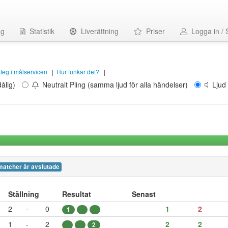
ag
Statistik
Liverättning
Priser
Logga in / 
 steg i målservicen
|
Hur funkar det?
|
ålig)
Neutralt Pling (samma ljud för alla händelser)
Ljud 
matcher är avslutade
Ställning
Resultat
Senast
2
-
0
1
2
1
1
-
2
2
2
2