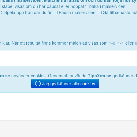
lbaka i målservicen. Matcherna rättas om och du kan följa hur sy
 stapel visas om du har pausat eller hoppat tillbaka i målservicen.
Spela upp från där du är,
Pausa målservicen,
Gå till senaste må
 klar. När ett resultat finns kommer målen att visas som 1-0, 1-1 eller 
ra.se
använder cookies. Genom att använda
TipsXtra.se
godkänner du
Jag godkänner alla cookies