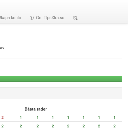
Skapa konto
Om TipsXtra.se
av
Bästa rader
2
1
1
1
1
1
1
1
2
2
2
2
2
2
2
2