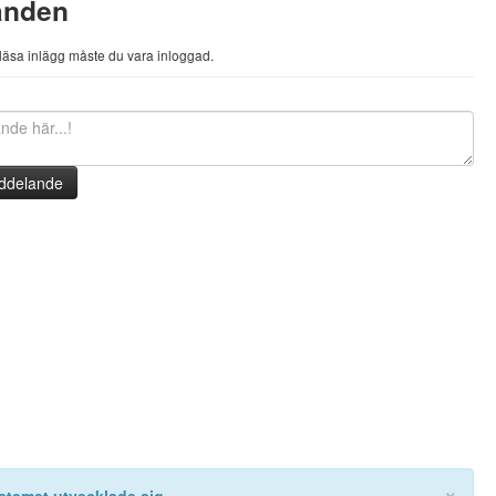
anden
h läsa inlägg måste du vara inloggad.
ddelande
×