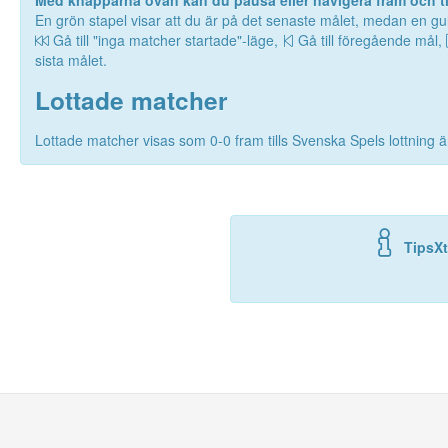
Med knapparna ovan kan du pausa eller navigera fram och til
En grön stapel visar att du är på det senaste målet, medan en gul
Gå till "inga matcher startade"-läge,
Gå till föregående mål,
sista målet.
Lottade matcher
Lottade matcher visas som 0-0 fram tills Svenska Spels lottning är
TipsXt