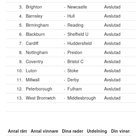
3.
Brighton
-
Newcastle
Avslutad
4.
Barnsley
-
Hull
Avslutad
5.
Birmingham
-
Reading
Avslutad
6.
Blackburn
-
Sheffield U
Avslutad
7.
Cardiff
-
Huddersfield
Avslutad
8.
Nottingham
-
Preston
Avslutad
9.
Coventry
-
Bristol C
Avslutad
10.
Luton
-
Stoke
Avslutad
11.
Millwall
-
Derby
Avslutad
12.
Peterborough
-
Fulham
Avslutad
13.
West Bromwich
-
Middlesbrough
Avslutad
Antal rätt
Antal vinnare
Dina rader
Utdelning
Din vinst