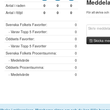
Meddel
Antal i raden
0
0
0
Antal i följd
0
0
0
För att skriva oc
Svenska Folkets Favoriter:
0
- Varav Topp 5 Favoriter:
0
Oddsets Favoriter:
0
Skicka me
- Varav Topp 5 Favoriter
0
Svenska Folkets Procentsumma:
0
- Medelvärde
0
Oddsets Procentsumma:
0
- Medelvärde
0