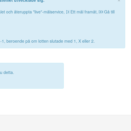
stemet utvecklade sig.
let och återuppta "live"-målservice,
Ett mål framåt,
Gå till
0-1, beroende på om lotten slutade med 1, X eller 2.
 detta.