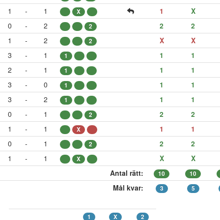
1
-
1
1
X
X
0
-
2
2
2
2
1
-
2
X
X
2
3
-
1
1
1
1
2
-
1
1
1
1
3
-
0
1
1
1
3
-
2
1
1
1
0
-
1
2
2
2
1
-
1
1
1
X
0
-
1
2
2
2
1
-
1
X
X
X
Antal rätt:
10
10
Mål kvar:
3
5
1
X
2