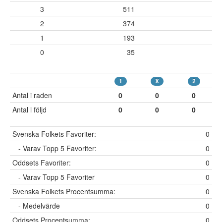
3
511
2
374
1
193
0
35
1
X
2
Antal i raden
0
0
0
Antal i följd
0
0
0
Svenska Folkets Favoriter:
0
- Varav Topp 5 Favoriter:
0
Oddsets Favoriter:
0
- Varav Topp 5 Favoriter
0
Svenska Folkets Procentsumma:
0
- Medelvärde
0
Oddsets Procentsumma:
0