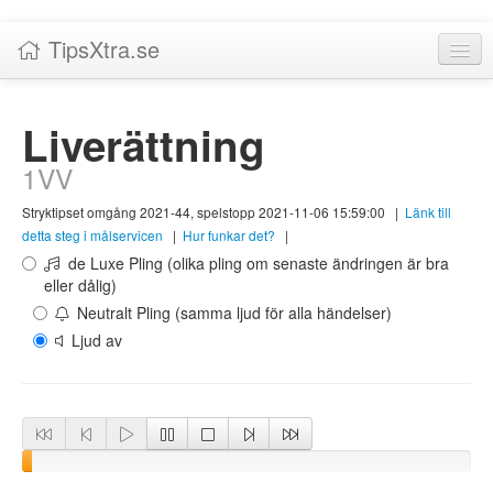
TipsXtra.se
Nyheter
Liverättning
Tabeller
1VV
Livescore!
Stryktipset omgång 2021-44, spelstopp 2021-11-06 15:59:00
|
Länk till
Tipsförslag
detta steg i målservicen
|
Hur funkar det?
|
de Luxe Pling (olika pling om senaste ändringen är bra
Statistik
eller dålig)
Neutralt Pling (samma ljud för alla händelser)
Liverättning
Ljud av
Priser
Logga in / Skapa konto
Om TipsXtra.se