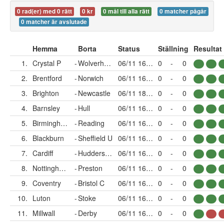
0 rad(er) med 0 rätt
0 kr
0 mål till alla rätt
0 matcher pågår
0 matcher är avslutade
Hemma
Borta
Status
Ställning
Resultat
1.
Crystal P
-
Wolverhampton
06/11 16:00
0
-
0
2.
Brentford
-
Norwich
06/11 16:00
0
-
0
3.
Brighton
-
Newcastle
06/11 18:30
0
-
0
4.
Barnsley
-
Hull
06/11 16:00
0
-
0
5.
Birmingham
-
Reading
06/11 16:00
0
-
0
6.
Blackburn
-
Sheffield U
06/11 16:00
0
-
0
7.
Cardiff
-
Huddersfield
06/11 16:00
0
-
0
8.
Nottingham
-
Preston
06/11 16:00
0
-
0
9.
Coventry
-
Bristol C
06/11 16:00
0
-
0
10.
Luton
-
Stoke
06/11 16:00
0
-
0
11.
Millwall
-
Derby
06/11 16:00
0
-
0