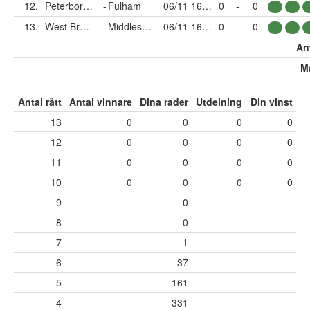
12.
Peterborough
-
Fulham
06/11 16:00
0
-
0
13.
West Bromwich
-
Middlesbrough
06/11 16:00
0
-
0
Ant
Må
Antal rätt
Antal vinnare
Dina rader
Utdelning
Din vinst
13
0
0
0
0
12
0
0
0
0
11
0
0
0
0
10
0
0
0
0
9
0
8
0
7
1
6
37
5
161
4
331