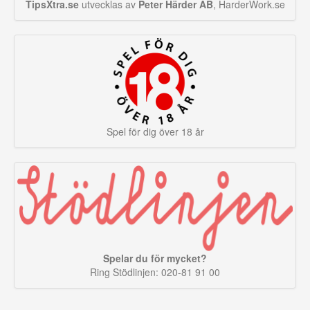
TipsXtra.se
utvecklas av
Peter Härder AB
, HarderWork.se
Spel för dig över 18 år
Spelar du för mycket?
Ring Stödlinjen: 020-81 91 00