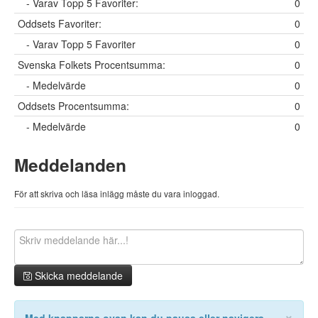
- Varav Topp 5 Favoriter:
0
Oddsets Favoriter:
0
- Varav Topp 5 Favoriter
0
Svenska Folkets Procentsumma:
0
- Medelvärde
0
Oddsets Procentsumma:
0
- Medelvärde
0
Meddelanden
För att skriva och läsa inlägg måste du vara inloggad.
Skicka meddelande
×