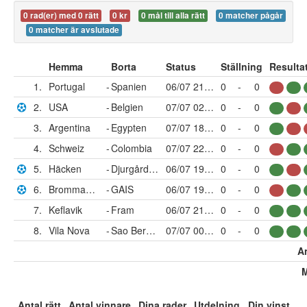
0 rad(er) med 0 rätt
0 kr
0 mål till alla rätt
0 matcher pågår
0 matcher är avslutade
Hemma
Borta
Status
Ställning
Resulta
1.
Portugal
-
Spanien
06/07 21:00
0
-
0
2.
USA
-
Belgien
07/07 02:00
0
-
0
3.
Argentina
-
Egypten
07/07 18:00
0
-
0
4.
Schweiz
-
Colombia
07/07 22:00
0
-
0
5.
Häcken
-
Djurgården
06/07 19:00
0
-
0
6.
Brommapojkarna
-
GAIS
06/07 19:00
0
-
0
7.
Keflavik
-
Fram
06/07 21:15
0
-
0
8.
Vila Nova
-
Sao Bernardo FC
07/07 00:00
0
-
0
An
M
Antal rätt
Antal vinnare
Dina rader
Utdelning
Din vinst