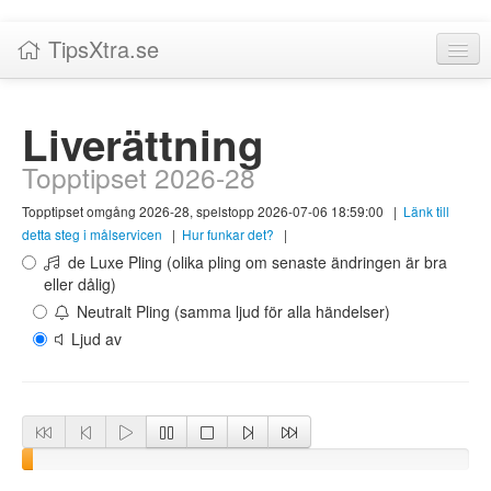
TipsXtra.se
Nyheter
Liverättning
Tabeller
Topptipset 2026-28
Livescore!
Topptipset omgång 2026-28, spelstopp 2026-07-06 18:59:00
|
Länk till
Tipsförslag
detta steg i målservicen
|
Hur funkar det?
|
de Luxe Pling (olika pling om senaste ändringen är bra
Statistik
eller dålig)
Neutralt Pling (samma ljud för alla händelser)
Liverättning
Ljud av
Priser
Logga in / Skapa konto
Om TipsXtra.se