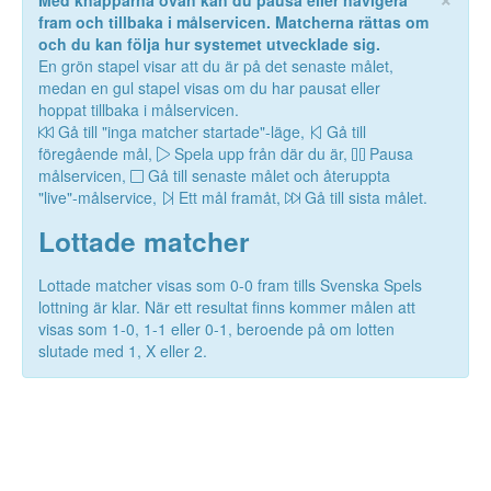
Med knapparna ovan kan du pausa eller navigera
fram och tillbaka i målservicen. Matcherna rättas om
och du kan följa hur systemet utvecklade sig.
En grön stapel visar att du är på det senaste målet,
medan en gul stapel visas om du har pausat eller
hoppat tillbaka i målservicen.
Gå till "inga matcher startade"-läge,
Gå till
föregående mål,
Spela upp från där du är,
Pausa
målservicen,
Gå till senaste målet och återuppta
"live"-målservice,
Ett mål framåt,
Gå till sista målet.
Lottade matcher
Lottade matcher visas som 0-0 fram tills Svenska Spels
lottning är klar. När ett resultat finns kommer målen att
visas som 1-0, 1-1 eller 0-1, beroende på om lotten
slutade med 1, X eller 2.