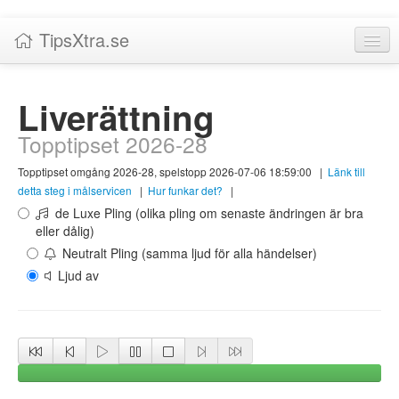
TipsXtra.se
Nyheter
Liverättning
Tabeller
Topptipset 2026-28
Livescore!
Topptipset omgång 2026-28, spelstopp 2026-07-06 18:59:00
|
Länk till
Tipsförslag
detta steg i målservicen
|
Hur funkar det?
|
de Luxe Pling (olika pling om senaste ändringen är bra
Statistik
eller dålig)
Neutralt Pling (samma ljud för alla händelser)
Liverättning
Ljud av
Priser
Logga in / Skapa konto
Om TipsXtra.se