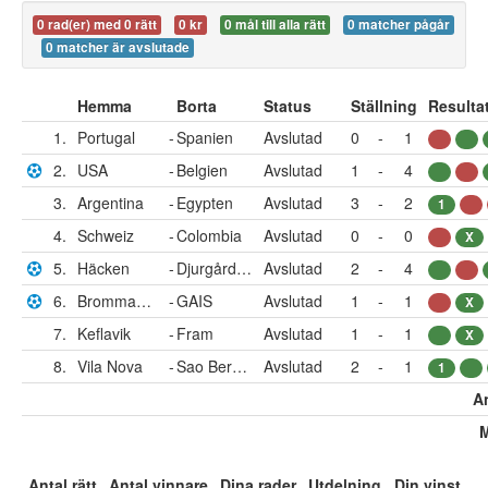
0 rad(er) med 0 rätt
0 kr
0 mål till alla rätt
0 matcher pågår
0 matcher är avslutade
Hemma
Borta
Status
Ställning
Resulta
1.
Portugal
-
Spanien
Avslutad
0
-
1
2.
USA
-
Belgien
Avslutad
1
-
4
3.
Argentina
-
Egypten
Avslutad
3
-
2
1
4.
Schweiz
-
Colombia
Avslutad
0
-
0
X
5.
Häcken
-
Djurgården
Avslutad
2
-
4
6.
Brommapojkarna
-
GAIS
Avslutad
1
-
1
X
7.
Keflavik
-
Fram
Avslutad
1
-
1
X
8.
Vila Nova
-
Sao Bernardo FC
Avslutad
2
-
1
1
An
M
Antal rätt
Antal vinnare
Dina rader
Utdelning
Din vinst