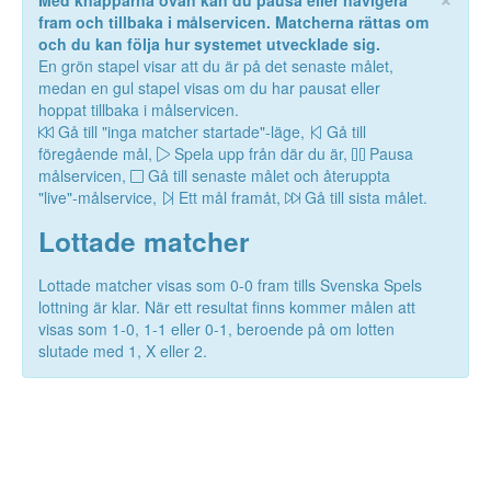
Med knapparna ovan kan du pausa eller navigera
fram och tillbaka i målservicen. Matcherna rättas om
och du kan följa hur systemet utvecklade sig.
En grön stapel visar att du är på det senaste målet,
medan en gul stapel visas om du har pausat eller
hoppat tillbaka i målservicen.
Gå till "inga matcher startade"-läge,
Gå till
föregående mål,
Spela upp från där du är,
Pausa
målservicen,
Gå till senaste målet och återuppta
"live"-målservice,
Ett mål framåt,
Gå till sista målet.
Lottade matcher
Lottade matcher visas som 0-0 fram tills Svenska Spels
lottning är klar. När ett resultat finns kommer målen att
visas som 1-0, 1-1 eller 0-1, beroende på om lotten
slutade med 1, X eller 2.