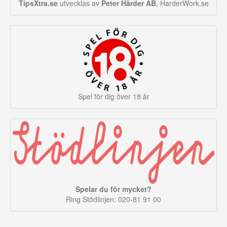
TipsXtra.se
utvecklas av
Peter Härder AB
, HarderWork.se
Spel för dig över 18 år
Spelar du för mycket?
Ring Stödlinjen: 020-81 91 00