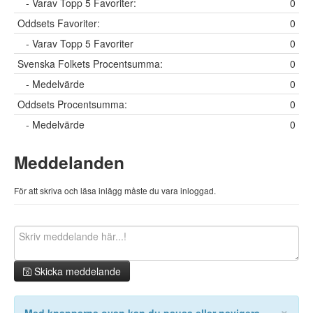
- Varav Topp 5 Favoriter:
0
Oddsets Favoriter:
0
- Varav Topp 5 Favoriter
0
Svenska Folkets Procentsumma:
0
- Medelvärde
0
Oddsets Procentsumma:
0
- Medelvärde
0
Meddelanden
För att skriva och läsa inlägg måste du vara inloggad.
Skicka meddelande
×