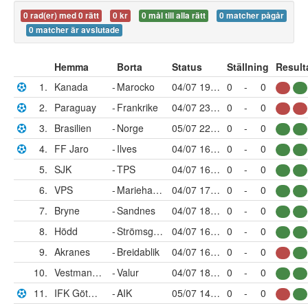
0 rad(er) med 0 rätt
0 kr
0 mål till alla rätt
0 matcher pågår
0 matcher är avslutade
Hemma
Borta
Status
Ställning
Result
1.
Kanada
-
Marocko
04/07 19:00
0
-
0
2.
Paraguay
-
Frankrike
04/07 23:00
0
-
0
3.
Brasilien
-
Norge
05/07 22:00
0
-
0
4.
FF Jaro
-
Ilves
04/07 16:00
0
-
0
5.
SJK
-
TPS
04/07 16:00
0
-
0
6.
VPS
-
Mariehamn
04/07 17:00
0
-
0
7.
Bryne
-
Sandnes
04/07 18:00
0
-
0
8.
Hödd
-
Strömsgodset
04/07 16:00
0
-
0
9.
Akranes
-
Breidablik
04/07 16:00
0
-
0
10.
Vestmannaeyja
-
Valur
04/07 18:00
0
-
0
11.
IFK Göteborg
-
AIK
05/07 14:00
0
-
0