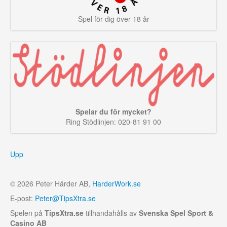
Spel för dig över 18 år
Spelar du för mycket?
Ring Stödlinjen: 020-81 91 00
Upp
© 2026 Peter Härder AB,
HarderWork.se
E-post:
Peter@TipsXtra.se
Spelen på
TipsXtra.se
tillhandahålls av
Svenska Spel Sport &
Casino AB