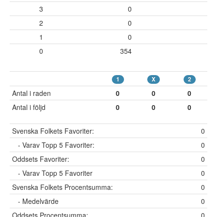
3
0
2
0
1
0
0
354
1
X
2
Antal i raden
0
0
0
Antal i följd
0
0
0
Svenska Folkets Favoriter:
0
- Varav Topp 5 Favoriter:
0
Oddsets Favoriter:
0
- Varav Topp 5 Favoriter
0
Svenska Folkets Procentsumma:
0
- Medelvärde
0
Oddsets Procentsumma:
0