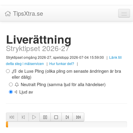
TipsXtra.se
Nyheter
Liverättning
Tabeller
Stryktipset 2026-27
Livescore!
Stryktipset omgång 2026-27, spelstopp 2026-07-04 15:59:00
|
Länk till
Tipsförslag
detta steg i målservicen
|
Hur funkar det?
|
de Luxe Pling (olika pling om senaste ändringen är bra
Statistik
eller dålig)
Neutralt Pling (samma ljud för alla händelser)
Liverättning
Ljud av
Priser
Logga in / Skapa konto
Om TipsXtra.se