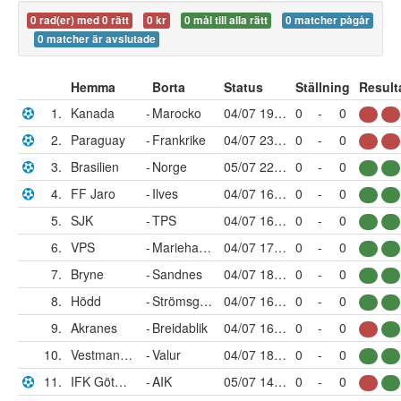
0 rad(er) med 0 rätt
0 kr
0 mål till alla rätt
0 matcher pågår
0 matcher är avslutade
Hemma
Borta
Status
Ställning
Result
1.
Kanada
-
Marocko
04/07 19:00
0
-
0
2.
Paraguay
-
Frankrike
04/07 23:00
0
-
0
3.
Brasilien
-
Norge
05/07 22:00
0
-
0
4.
FF Jaro
-
Ilves
04/07 16:00
0
-
0
5.
SJK
-
TPS
04/07 16:00
0
-
0
6.
VPS
-
Mariehamn
04/07 17:00
0
-
0
7.
Bryne
-
Sandnes
04/07 18:00
0
-
0
8.
Hödd
-
Strömsgodset
04/07 16:00
0
-
0
9.
Akranes
-
Breidablik
04/07 16:00
0
-
0
10.
Vestmannaeyja
-
Valur
04/07 18:00
0
-
0
11.
IFK Göteborg
-
AIK
05/07 14:00
0
-
0