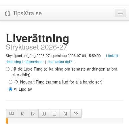
TipsXtra.se
Nyheter
Liverättning
Tabeller
Stryktipset 2026-27
Livescore!
Stryktipset omgång 2026-27, spelstopp 2026-07-04 15:59:00
|
Länk till
Tipsförslag
detta steg i målservicen
|
Hur funkar det?
|
de Luxe Pling (olika pling om senaste ändringen är bra
Statistik
eller dålig)
Neutralt Pling (samma ljud för alla händelser)
Liverättning
Ljud av
Priser
Logga in / Skapa konto
Om TipsXtra.se