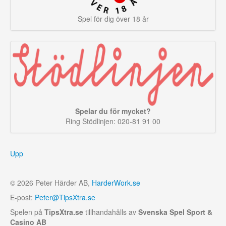
Spel för dig över 18 år
Spelar du för mycket?
Ring Stödlinjen: 020-81 91 00
Upp
© 2026 Peter Härder AB,
HarderWork.se
E-post:
Peter@TipsXtra.se
Spelen på
TipsXtra.se
tillhandahålls av
Svenska Spel Sport &
Casino AB