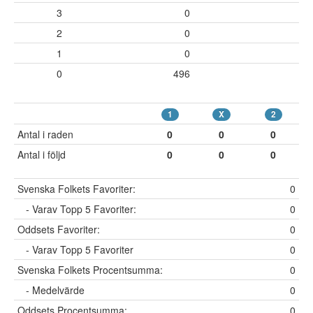
3
0
2
0
1
0
0
496
1
X
2
Antal i raden
0
0
0
Antal i följd
0
0
0
Svenska Folkets Favoriter:
0
- Varav Topp 5 Favoriter:
0
Oddsets Favoriter:
0
- Varav Topp 5 Favoriter
0
Svenska Folkets Procentsumma:
0
- Medelvärde
0
Oddsets Procentsumma:
0