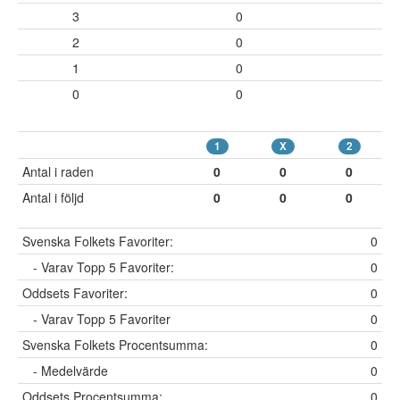
3
0
2
0
1
0
0
0
1
X
2
Antal i raden
0
0
0
Antal i följd
0
0
0
Svenska Folkets Favoriter:
0
- Varav Topp 5 Favoriter:
0
Oddsets Favoriter:
0
- Varav Topp 5 Favoriter
0
Svenska Folkets Procentsumma:
0
- Medelvärde
0
Oddsets Procentsumma:
0