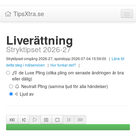
TipsXtra.se
Nyheter
Liverättning
Tabeller
Stryktipset 2026-27
Livescore!
Stryktipset omgång 2026-27, spelstopp 2026-07-04 15:59:00
|
Länk till
Tipsförslag
detta steg i målservicen
|
Hur funkar det?
|
de Luxe Pling (olika pling om senaste ändringen är bra
Statistik
eller dålig)
Neutralt Pling (samma ljud för alla händelser)
Liverättning
Ljud av
Priser
Logga in / Skapa konto
Om TipsXtra.se