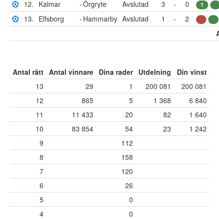
12.
Kalmar
-
Örgryte
Avslutad
3
-
0
1
13.
Elfsborg
-
Hammarby
Avslutad
1
-
2
Antal rätt
Antal vinnare
Dina rader
Utdelning
Din vinst
13
29
1
200 081
200 081
12
865
5
1 368
6 840
11
11 433
20
82
1 640
10
83 854
54
23
1 242
9
112
8
158
7
120
6
26
5
0
4
0