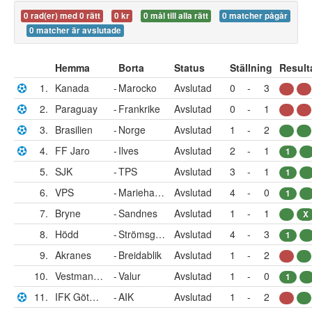
0 rad(er) med 0 rätt
0 kr
0 mål till alla rätt
0 matcher pågår
0 matcher är avslutade
Hemma
Borta
Status
Ställning
Result
1.
Kanada
-
Marocko
Avslutad
0
-
3
2.
Paraguay
-
Frankrike
Avslutad
0
-
1
3.
Brasilien
-
Norge
Avslutad
1
-
2
4.
FF Jaro
-
Ilves
Avslutad
2
-
1
1
5.
SJK
-
TPS
Avslutad
3
-
1
1
6.
VPS
-
Mariehamn
Avslutad
4
-
0
1
7.
Bryne
-
Sandnes
Avslutad
1
-
1
X
8.
Hödd
-
Strömsgodset
Avslutad
4
-
3
1
9.
Akranes
-
Breidablik
Avslutad
1
-
2
10.
Vestmannaeyja
-
Valur
Avslutad
1
-
0
1
11.
IFK Göteborg
-
AIK
Avslutad
1
-
2