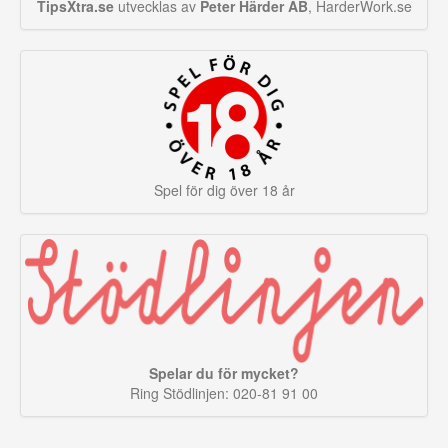
TipsXtra.se
utvecklas av
Peter Härder AB
, HarderWork.se
Spel för dig över 18 år
Spelar du för mycket?
Ring Stödlinjen: 020-81 91 00