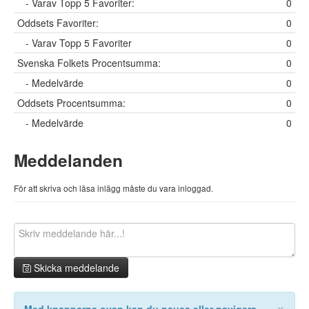
- Varav Topp 5 Favoriter:
0
Oddsets Favoriter:
0
- Varav Topp 5 Favoriter
0
Svenska Folkets Procentsumma:
0
- Medelvärde
0
Oddsets Procentsumma:
0
- Medelvärde
0
Meddelanden
För att skriva och läsa inlägg måste du vara inloggad.
Skicka meddelande
×