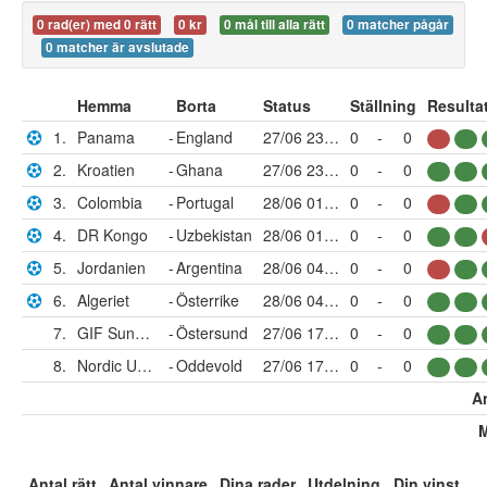
0 rad(er) med 0 rätt
0 kr
0 mål till alla rätt
0 matcher pågår
0 matcher är avslutade
Hemma
Borta
Status
Ställning
Resulta
1.
Panama
-
England
27/06 23:00
0
-
0
2.
Kroatien
-
Ghana
27/06 23:00
0
-
0
3.
Colombia
-
Portugal
28/06 01:30
0
-
0
4.
DR Kongo
-
Uzbekistan
28/06 01:30
0
-
0
5.
Jordanien
-
Argentina
28/06 04:00
0
-
0
6.
Algeriet
-
Österrike
28/06 04:00
0
-
0
7.
GIF Sundsvall
-
Östersund
27/06 17:00
0
-
0
8.
Nordic United
-
Oddevold
27/06 17:00
0
-
0
An
M
Antal rätt
Antal vinnare
Dina rader
Utdelning
Din vinst