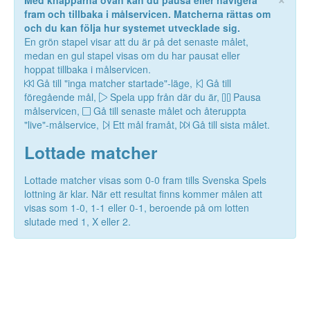
Med knapparna ovan kan du pausa eller navigera
fram och tillbaka i målservicen. Matcherna rättas om
och du kan följa hur systemet utvecklade sig.
En grön stapel visar att du är på det senaste målet,
medan en gul stapel visas om du har pausat eller
hoppat tillbaka i målservicen.
Gå till "inga matcher startade"-läge,
Gå till
föregående mål,
Spela upp från där du är,
Pausa
målservicen,
Gå till senaste målet och återuppta
"live"-målservice,
Ett mål framåt,
Gå till sista målet.
Lottade matcher
Lottade matcher visas som 0-0 fram tills Svenska Spels
lottning är klar. När ett resultat finns kommer målen att
visas som 1-0, 1-1 eller 0-1, beroende på om lotten
slutade med 1, X eller 2.