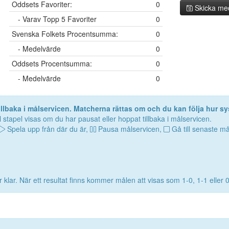
Oddsets Favoriter:
0
Skicka me
- Varav Topp 5 Favoriter
0
Svenska Folkets Procentsumma:
0
- Medelvärde
0
Oddsets Procentsumma:
0
- Medelvärde
0
lbaka i målservicen. Matcherna rättas om och du kan följa hur sy
 stapel visas om du har pausat eller hoppat tillbaka i målservicen.
Spela upp från där du är,
Pausa målservicen,
Gå till senaste må
 klar. När ett resultat finns kommer målen att visas som 1-0, 1-1 eller 