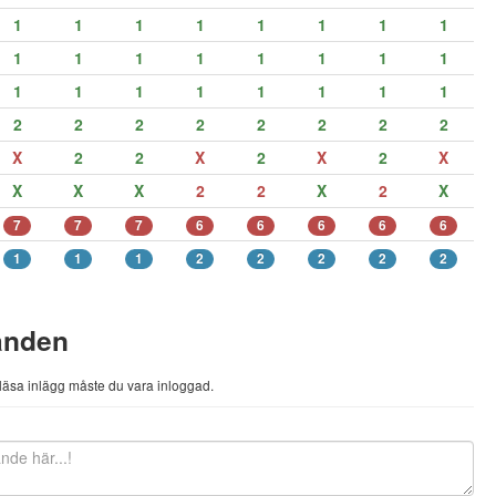
1
1
1
1
1
1
1
1
1
1
1
1
1
1
1
1
1
1
1
1
1
1
1
1
2
2
2
2
2
2
2
2
X
2
2
X
2
X
2
X
X
X
X
2
2
X
2
X
7
7
7
6
6
6
6
6
1
1
1
2
2
2
2
2
anden
h läsa inlägg måste du vara inloggad.