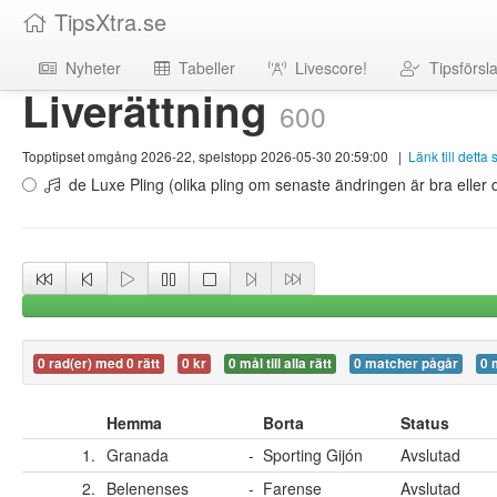
TipsXtra.se
Nyheter
Tabeller
Livescore!
Tipsförsl
Liverättning
600
Topptipset omgång 2026-22, spelstopp 2026-05-30 20:59:00
|
Länk till detta
de Luxe Pling (olika pling om senaste ändringen är bra eller d
0 rad(er) med 0 rätt
0 kr
0 mål till alla rätt
0 matcher pågår
0 
Hemma
Borta
Status
1.
Granada
-
Sporting Gijón
Avslutad
2.
Belenenses
-
Farense
Avslutad