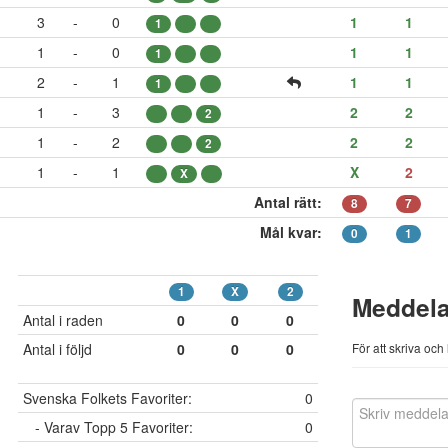
3
-
0
1
1
1
1
-
0
1
1
1
2
-
1
1
1
1
1
-
3
2
2
2
1
-
2
2
2
2
1
-
1
X
2
X
Antal rätt:
8
7
Mål kvar:
0
1
1
X
2
Meddel
Antal i raden
0
0
0
Antal i följd
0
0
0
För att skriva oc
Svenska Folkets Favoriter:
0
- Varav Topp 5 Favoriter:
0