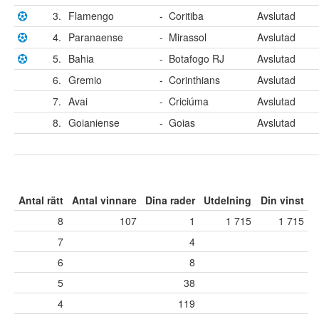
3.
Flamengo
-
Coritiba
Avslutad
4.
Paranaense
-
Mirassol
Avslutad
5.
Bahia
-
Botafogo RJ
Avslutad
6.
Gremio
-
Corinthians
Avslutad
7.
Avai
-
Criciúma
Avslutad
8.
Goianiense
-
Goias
Avslutad
Antal rätt
Antal vinnare
Dina rader
Utdelning
Din vinst
8
107
1
1 715
1 715
7
4
6
8
5
38
4
119