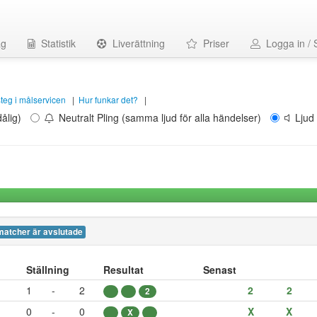
ag
Statistik
Liverättning
Priser
Logga in / 
 steg i målservicen
|
Hur funkar det?
|
ålig)
Neutralt Pling (samma ljud för alla händelser)
Ljud 
matcher är avslutade
Ställning
Resultat
Senast
1
-
2
2
2
2
0
-
0
X
X
X