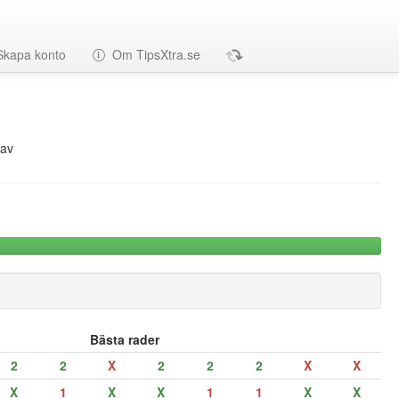
Skapa konto
Om TipsXtra.se
av
Bästa rader
2
2
X
2
2
2
X
X
X
1
X
X
1
1
X
X