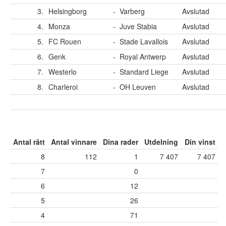
3.
Helsingborg
-
Varberg
Avslutad
4.
Monza
-
Juve Stabia
Avslutad
5.
FC Rouen
-
Stade Lavallois
Avslutad
6.
Genk
-
Royal Antwerp
Avslutad
7.
Westerlo
-
Standard Liege
Avslutad
8.
Charleroi
-
OH Leuven
Avslutad
Antal rätt
Antal vinnare
Dina rader
Utdelning
Din vinst
8
112
1
7 407
7 407
7
0
6
12
5
26
4
71