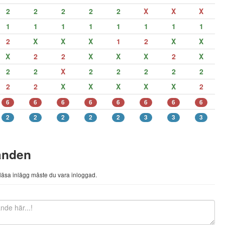
2
2
2
2
2
X
X
X
1
1
1
1
1
1
1
1
2
X
X
X
1
2
X
X
X
2
2
X
X
X
2
X
2
2
X
2
2
2
2
2
2
2
X
X
X
X
X
2
6
6
6
6
6
6
6
6
2
2
2
2
2
3
3
3
anden
h läsa inlägg måste du vara inloggad.