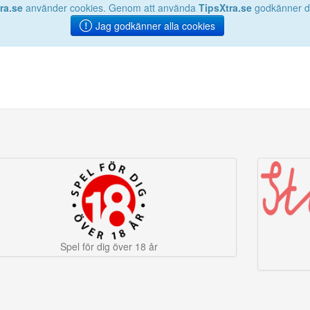
ra.se
använder cookies. Genom att använda
TipsXtra.se
godkänner du
Jag godkänner alla cookies
Spel för dig över 18 år