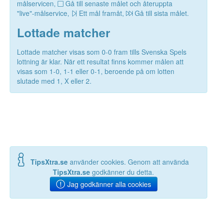
målservicen,
Gå till senaste målet och återuppta
"live"-målservice,
Ett mål framåt,
Gå till sista målet.
Lottade matcher
Lottade matcher visas som 0-0 fram tills Svenska Spels
lottning är klar. När ett resultat finns kommer målen att
visas som 1-0, 1-1 eller 0-1, beroende på om lotten
slutade med 1, X eller 2.
TipsXtra.se
använder cookies. Genom att använda
TipsXtra.se
godkänner du detta.
Jag godkänner alla cookies