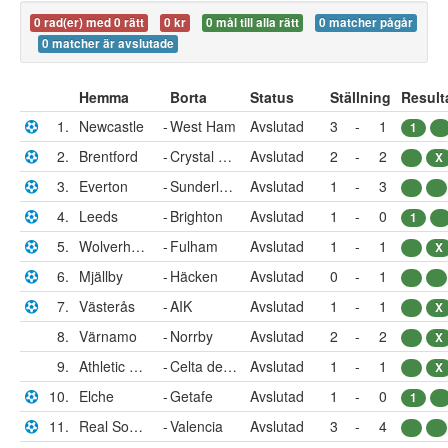
0 rad(er) med 0 rätt
0 kr
0 mål till alla rätt
0 matcher pågår
0 matcher är avslutade
Hemma
Borta
Status
Ställning
Result
1.
Newcastle
-
West Ham
Avslutad
3
-
1
1
2.
Brentford
-
Crystal Palace
Avslutad
2
-
2
X
3.
Everton
-
Sunderland
Avslutad
1
-
3
4.
Leeds
-
Brighton
Avslutad
1
-
0
1
5.
Wolverhampton
-
Fulham
Avslutad
1
-
1
X
6.
Mjällby
-
Häcken
Avslutad
0
-
1
7.
Västerås
-
AIK
Avslutad
1
-
1
X
8.
Värnamo
-
Norrby
Avslutad
2
-
2
X
9.
Athletic Bilbao
-
Celta de Vigo
Avslutad
1
-
1
X
10.
Elche
-
Getafe
Avslutad
1
-
0
1
11.
Real Sociedad
-
Valencia
Avslutad
3
-
4