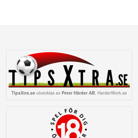
TipsXtra.se
utvecklas av
Peter Härder AB
, HarderWork.se