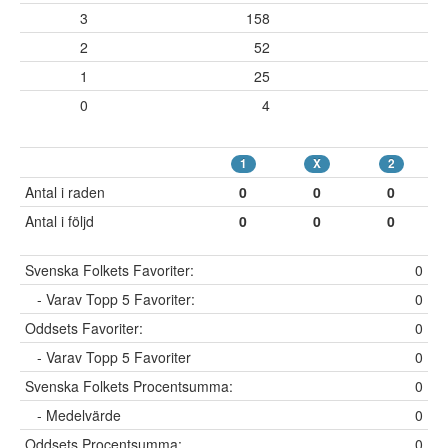
3
158
2
52
1
25
0
4
1
X
2
Antal i raden
0
0
0
Antal i följd
0
0
0
Svenska Folkets Favoriter:
0
- Varav Topp 5 Favoriter:
0
Oddsets Favoriter:
0
- Varav Topp 5 Favoriter
0
Svenska Folkets Procentsumma:
0
- Medelvärde
0
Oddsets Procentsumma:
0