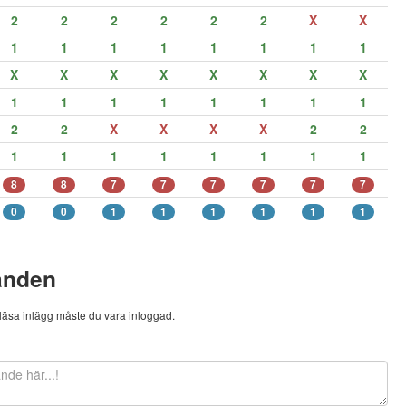
2
2
2
2
2
2
X
X
1
1
1
1
1
1
1
1
X
X
X
X
X
X
X
X
1
1
1
1
1
1
1
1
2
2
X
X
X
X
2
2
1
1
1
1
1
1
1
1
8
8
7
7
7
7
7
7
0
0
1
1
1
1
1
1
anden
h läsa inlägg måste du vara inloggad.