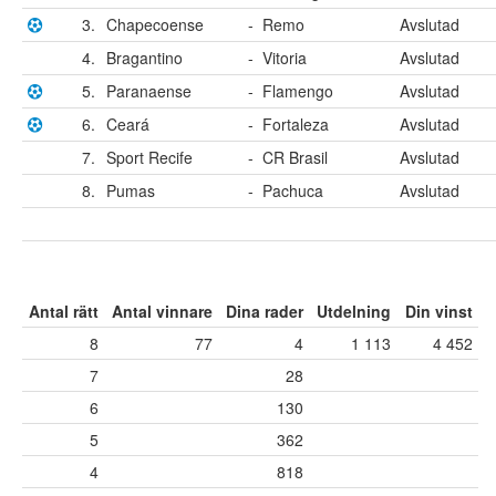
3.
Chapecoense
-
Remo
Avslutad
4.
Bragantino
-
Vitoria
Avslutad
5.
Paranaense
-
Flamengo
Avslutad
6.
Ceará
-
Fortaleza
Avslutad
7.
Sport Recife
-
CR Brasil
Avslutad
8.
Pumas
-
Pachuca
Avslutad
Antal rätt
Antal vinnare
Dina rader
Utdelning
Din vinst
8
77
4
1 113
4 452
7
28
6
130
5
362
4
818