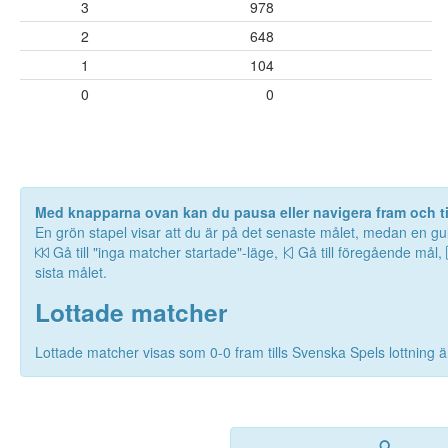
3
978
2
648
1
104
0
0
Med knapparna ovan kan du pausa eller navigera fram och til
En grön stapel visar att du är på det senaste målet, medan en gul
Gå till "inga matcher startade"-läge,
Gå till föregående mål,
sista målet.
Lottade matcher
Lottade matcher visas som 0-0 fram tills Svenska Spels lottning är