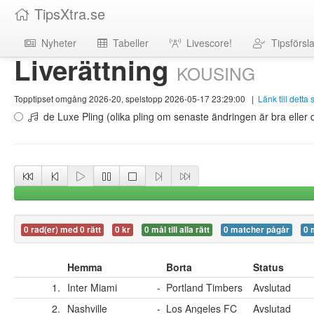
TipsXtra.se
Nyheter
Tabeller
Livescore!
Tipsförsl
Liverättning
KOUSING
Topptipset omgång 2026-20, spelstopp 2026-05-17 23:29:00
|
Länk till detta
de Luxe Pling (olika pling om senaste ändringen är bra eller d
0 rad(er) med 0 rätt
0 kr
0 mål till alla rätt
0 matcher pågår
0 
Hemma
Borta
Status
1.
Inter Miami
-
Portland Timbers
Avslutad
2.
Nashville
-
Los Angeles FC
Avslutad