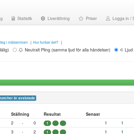
ag
Statistik
Liverättning
Priser
Logga in / 
 steg i målservicen
|
Hur funkar det?
|
ålig)
Neutralt Pling (samma ljud för alla händelser)
Ljud 
matcher är avslutade
Ställning
Resultat
Senast
2
-
0
1
1
1
3
-
2
1
1
1