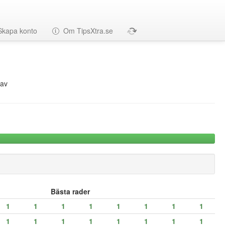
Skapa konto
Om TipsXtra.se
av
Bästa rader
1
1
1
1
1
1
1
1
1
1
1
1
1
1
1
1