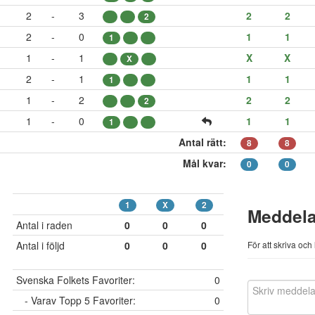
2
-
3
2
2
2
2
-
0
1
1
1
1
-
1
X
X
X
2
-
1
1
1
1
1
-
2
2
2
2
1
-
0
1
1
1
Antal rätt:
8
8
Mål kvar:
0
0
1
X
2
Meddel
Antal i raden
0
0
0
Antal i följd
0
0
0
För att skriva oc
Svenska Folkets Favoriter:
0
- Varav Topp 5 Favoriter:
0