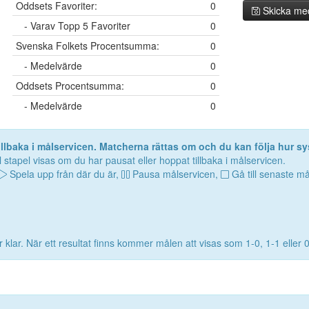
Oddsets Favoriter:
0
Skicka me
- Varav Topp 5 Favoriter
0
Svenska Folkets Procentsumma:
0
- Medelvärde
0
Oddsets Procentsumma:
0
- Medelvärde
0
lbaka i målservicen. Matcherna rättas om och du kan följa hur sy
 stapel visas om du har pausat eller hoppat tillbaka i målservicen.
Spela upp från där du är,
Pausa målservicen,
Gå till senaste må
 klar. När ett resultat finns kommer målen att visas som 1-0, 1-1 eller 