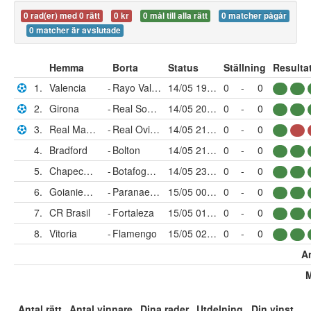
0 rad(er) med 0 rätt
0 kr
0 mål till alla rätt
0 matcher pågår
0 matcher är avslutade
Hemma
Borta
Status
Ställning
Resulta
1.
Valencia
-
Rayo Vallecano
14/05 19:00
0
-
0
2.
Girona
-
Real Sociedad
14/05 20:00
0
-
0
3.
Real Madrid
-
Real Oviedo
14/05 21:30
0
-
0
4.
Bradford
-
Bolton
14/05 21:00
0
-
0
5.
Chapecoense
-
Botafogo RJ
14/05 23:00
0
-
0
6.
Goianiense
-
Paranaense
15/05 00:00
0
-
0
7.
CR Brasil
-
Fortaleza
15/05 01:00
0
-
0
8.
Vitoria
-
Flamengo
15/05 02:30
0
-
0
An
M
Antal rätt
Antal vinnare
Dina rader
Utdelning
Din vinst