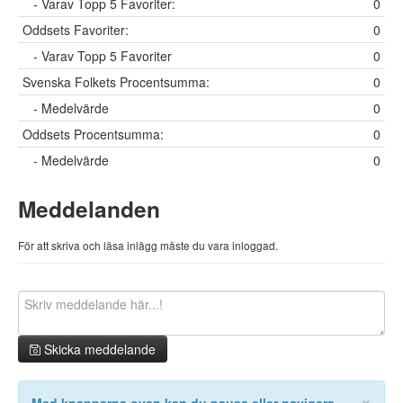
- Varav Topp 5 Favoriter:
0
Oddsets Favoriter:
0
- Varav Topp 5 Favoriter
0
Svenska Folkets Procentsumma:
0
- Medelvärde
0
Oddsets Procentsumma:
0
- Medelvärde
0
Meddelanden
För att skriva och läsa inlägg måste du vara inloggad.
Skicka meddelande
×