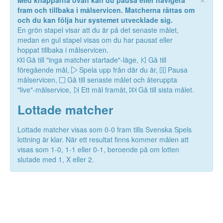
Med knapparna ovan kan du pausa eller navigera
fram och tillbaka i målservicen. Matcherna rättas om
och du kan följa hur systemet utvecklade sig.
En grön stapel visar att du är på det senaste målet,
medan en gul stapel visas om du har pausat eller
hoppat tillbaka i målservicen.
Gå till "inga matcher startade"-läge,
Gå till
föregående mål,
Spela upp från där du är,
Pausa
målservicen,
Gå till senaste målet och återuppta
"live"-målservice,
Ett mål framåt,
Gå till sista målet.
Lottade matcher
Lottade matcher visas som 0-0 fram tills Svenska Spels
lottning är klar. När ett resultat finns kommer målen att
visas som 1-0, 1-1 eller 0-1, beroende på om lotten
slutade med 1, X eller 2.