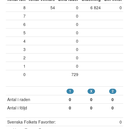
8
54
0
6 824
0
7
0
6
0
5
0
4
0
3
0
2
0
1
0
0
729
1
X
2
Antal i raden
0
0
0
Antal i följd
0
0
0
Svenska Folkets Favoriter:
0