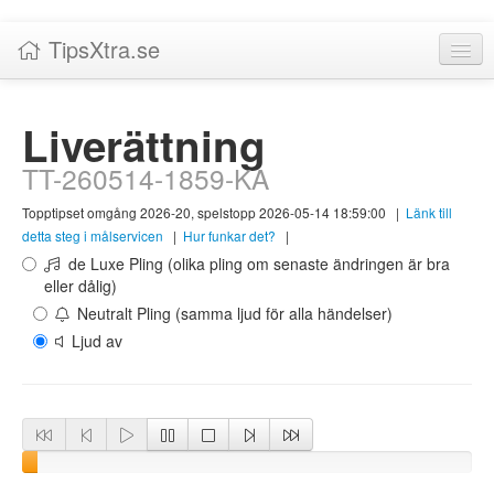
TipsXtra.se
Nyheter
Liverättning
Tabeller
TT-260514-1859-KA
Livescore!
Topptipset omgång 2026-20, spelstopp 2026-05-14 18:59:00
|
Länk till
Tipsförslag
detta steg i målservicen
|
Hur funkar det?
|
de Luxe Pling (olika pling om senaste ändringen är bra
Statistik
eller dålig)
Neutralt Pling (samma ljud för alla händelser)
Liverättning
Ljud av
Priser
Logga in / Skapa konto
Om TipsXtra.se