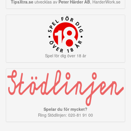
TipsXtra.se
utvecklas av
Peter Härder AB
, HarderWork.se
Spel för dig över 18 år
Spelar du för mycket?
Ring Stödlinjen: 020-81 91 00