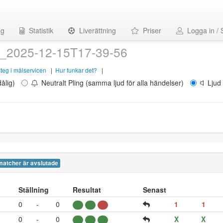
ag
Statistik
Liverättning
Priser
Logga in / 
it_2025-12-15T17-39-56
 steg i målservicen
|
Hur funkar det?
|
ålig)
Neutralt Pling (samma ljud för alla händelser)
Ljud 
matcher är avslutade
Ställning
Resultat
Senast
0
-
0
1
1
0
-
0
X
X