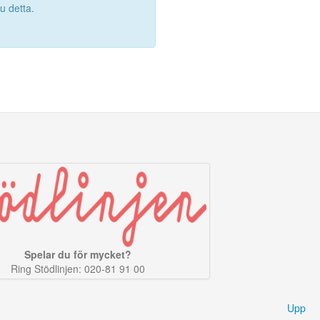
 detta.
Spelar du för mycket?
Ring Stödlinjen: 020-81 91 00
Upp