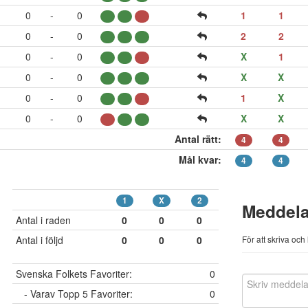
0
-
0
1
1
0
-
0
2
2
0
-
0
X
1
0
-
0
X
X
0
-
0
1
X
0
-
0
X
X
Antal rätt:
4
4
Mål kvar:
4
4
1
X
2
Meddel
Antal i raden
0
0
0
Antal i följd
0
0
0
För att skriva oc
Svenska Folkets Favoriter:
0
- Varav Topp 5 Favoriter:
0