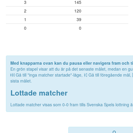
3
145
2
120
1
39
0
0
Med knapparna ovan kan du pausa eller navigera fram och til
En grön stapel visar att du är på det senaste målet, medan en gul
Gå till "inga matcher startade"-läge,
Gå till föregående mål,
sista målet.
Lottade matcher
Lottade matcher visas som 0-0 fram tills Svenska Spels lottning är