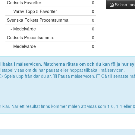
Oddsets Favoriter:
0
Skicka me
- Varav Topp 5 Favoriter
0
Svenska Folkets Procentsumma:
0
- Medelvärde
0
Oddsets Procentsumma:
0
- Medelvärde
0
lbaka i målservicen. Matcherna rättas om och du kan följa hur sy
 stapel visas om du har pausat eller hoppat tillbaka i målservicen.
Spela upp från där du är,
Pausa målservicen,
Gå till senaste må
 klar. När ett resultat finns kommer målen att visas som 1-0, 1-1 eller 