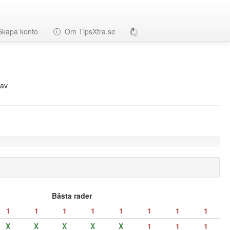
Skapa konto
Om TipsXtra.se
av
Bästa rader
1
1
1
1
1
1
1
1
X
X
X
X
X
1
1
1