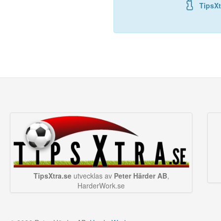
TipsXt
TipsXtra.se
utvecklas av
Peter Härder AB
,
HarderWork.se