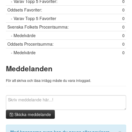
- Varav Topp 5 Favoriter:
0
Oddsets Favoriter:
0
- Varav Topp 5 Favoriter
0
Svenska Folkets Procentsumma:
0
- Medelvärde
0
Oddsets Procentsumma:
0
- Medelvärde
0
Meddelanden
För att skriva och läsa inlägg måste du vara inloggad.
Skicka meddelande
×