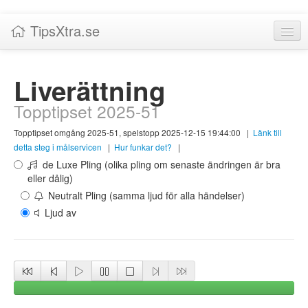
TipsXtra.se
Nyheter
Liverättning
Tabeller
Topptipset 2025-51
Livescore!
Topptipset omgång 2025-51, spelstopp 2025-12-15 19:44:00
|
Länk till
Tipsförslag
detta steg i målservicen
|
Hur funkar det?
|
de Luxe Pling (olika pling om senaste ändringen är bra
Statistik
eller dålig)
Neutralt Pling (samma ljud för alla händelser)
Liverättning
Ljud av
Priser
Logga in / Skapa konto
Om TipsXtra.se