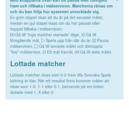
Med knapparna ovan kan du pausa eller navigera
fram och tillbaka i målservicen. Matcherna rättas om
och du kan följa hur systemet utvecklade sig.
En grön stapel visar att du är på det senaste målet,
medan en gul stapel visas om du har pausat eller
hoppat tillbaka i målservicen.
Gå till "inga matcher startade"-läge,
Gå till
föregående mål,
Spela upp från där du är,
Pausa
målservicen,
Gå till senaste målet och återuppta
"live"-målservice,
Ett mål framåt,
Gå till sista målet.
Lottade matcher
Lottade matcher visas som 0-0 fram tills Svenska Spels
lottning är klar. När ett resultat finns kommer målen att
visas som 1-0, 1-1 eller 0-1, beroende på om lotten
slutade med 1, X eller 2.