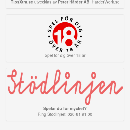
TipsXtra.se
utvecklas av
Peter Härder AB
, HarderWork.se
Spel för dig över 18 år
Spelar du för mycket?
Ring Stödlinjen: 020-81 91 00