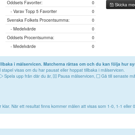
Oddsets Favoriter:
0
Skicka me
- Varav Topp 5 Favoriter
0
Svenska Folkets Procentsumma:
0
- Medelvärde
0
Oddsets Procentsumma:
0
- Medelvärde
0
lbaka i målservicen. Matcherna rättas om och du kan följa hur sy
 stapel visas om du har pausat eller hoppat tillbaka i målservicen.
Spela upp från där du är,
Pausa målservicen,
Gå till senaste må
 klar. När ett resultat finns kommer målen att visas som 1-0, 1-1 eller 