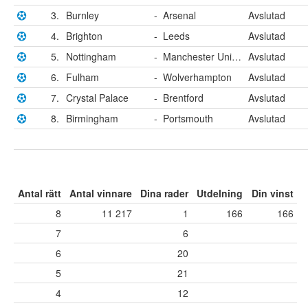
3.
Burnley
-
Arsenal
Avslutad
4.
Brighton
-
Leeds
Avslutad
5.
Nottingham
-
Manchester United
Avslutad
6.
Fulham
-
Wolverhampton
Avslutad
7.
Crystal Palace
-
Brentford
Avslutad
8.
Birmingham
-
Portsmouth
Avslutad
Antal rätt
Antal vinnare
Dina rader
Utdelning
Din vinst
8
11 217
1
166
166
7
6
6
20
5
21
4
12