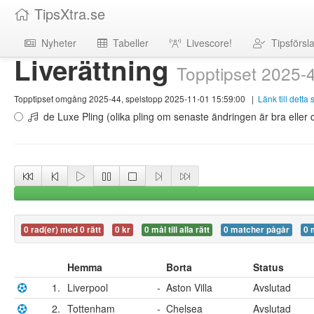
TipsXtra.se
Nyheter
Tabeller
Livescore!
Tipsförsl
Liverättning
Topptipset 2025-
Topptipset omgång 2025-44, spelstopp 2025-11-01 15:59:00
|
Länk till detta
de Luxe Pling (olika pling om senaste ändringen är bra eller d
0 rad(er) med 0 rätt
0 kr
0 mål till alla rätt
0 matcher pågår
0 
Hemma
Borta
Status
1.
Liverpool
-
Aston Villa
Avslutad
2.
Tottenham
-
Chelsea
Avslutad