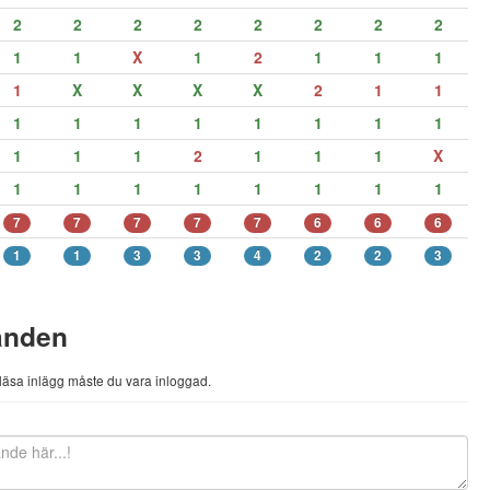
2
2
2
2
2
2
2
2
1
1
X
1
2
1
1
1
1
X
X
X
X
2
1
1
1
1
1
1
1
1
1
1
1
1
1
2
1
1
1
X
1
1
1
1
1
1
1
1
7
7
7
7
7
6
6
6
1
1
3
3
4
2
2
3
anden
h läsa inlägg måste du vara inloggad.