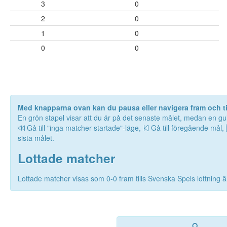
3
0
2
0
1
0
0
0
Med knapparna ovan kan du pausa eller navigera fram och til
En grön stapel visar att du är på det senaste målet, medan en gul
Gå till "inga matcher startade"-läge,
Gå till föregående mål,
sista målet.
Lottade matcher
Lottade matcher visas som 0-0 fram tills Svenska Spels lottning är