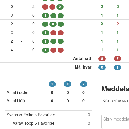
0
-
2
2
2
2
3
-
0
1
1
1
2
-
2
X
2
X
3
-
0
1
1
1
2
-
0
1
1
1
4
-
0
1
1
1
Antal rätt:
8
7
Mål kvar:
0
1
1
X
2
Meddel
Antal i raden
0
0
0
Antal i följd
0
0
0
För att skriva oc
Svenska Folkets Favoriter:
0
- Varav Topp 5 Favoriter:
0