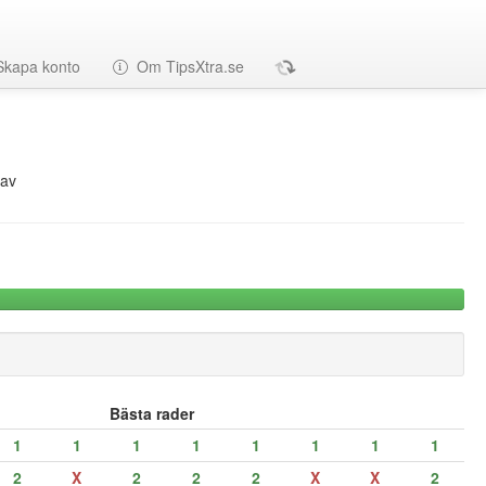
Skapa konto
Om TipsXtra.se
av
Bästa rader
1
1
1
1
1
1
1
1
2
X
2
2
2
X
X
2