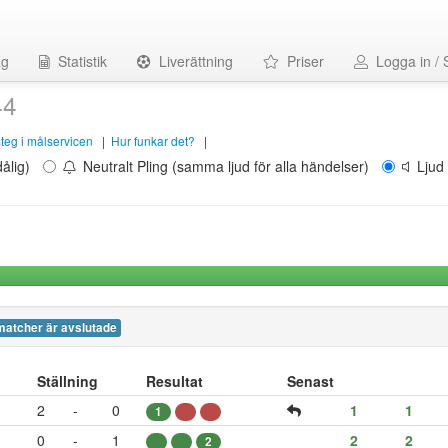
ag
Statistik
Liverättning
Priser
Logga in / 
44
 steg i målservicen
|
Hur funkar det?
|
ålig)
Neutralt Pling (samma ljud för alla händelser)
Ljud 
matcher är avslutade
Ställning
Resultat
Senast
2
-
0
1
1
1
0
-
1
2
2
2