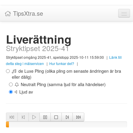
TipsXtra.se
Nyheter
Liverättning
Tabeller
Stryktipset 2025-41
Livescore!
Stryktipset omgång 2025-41, spelstopp 2025-10-11 15:59:00
|
Länk till
Tipsförslag
detta steg i målservicen
|
Hur funkar det?
|
de Luxe Pling (olika pling om senaste ändringen är bra
Statistik
eller dålig)
Neutralt Pling (samma ljud för alla händelser)
Liverättning
Ljud av
Priser
Logga in / Skapa konto
Om TipsXtra.se