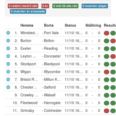
0 rad(er) med 0 rätt
0 kr
0 mål till alla rätt
0 matcher pågår
0 matcher är avslutade
Hemma
Borta
Status
Ställning
Result
1.
Wimbledon
-
Port Vale
11/10 16:00
0
-
0
2.
Burton
-
Bolton
11/10 16:00
0
-
0
3.
Exeter
-
Reading
11/10 16:00
0
-
0
4.
Leyton Orient
-
Doncaster
11/10 16:00
0
-
0
5.
Stockport
-
Blackpool
11/10 16:00
0
-
0
6.
Wigan
-
Wycombe
11/10 16:00
0
-
0
7.
Bristol Rovers
-
Milton Keynes Dons
11/10 16:00
0
-
0
8.
Chesterfield
-
Salford
11/10 16:00
0
-
0
9.
Crawley Town
-
Walsall
11/10 16:00
0
-
0
10.
Fleetwood
-
Harrogate
11/10 16:00
0
-
0
11.
Grimsby
-
Colchester
11/10 16:00
0
-
0