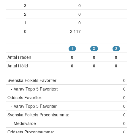
3
0
2
0
1
0
0
2 117
1
X
2
Antal i raden
0
0
0
Antal i följd
0
0
0
Svenska Folkets Favoriter:
0
- Varav Topp 5 Favoriter:
0
Oddsets Favoriter:
0
- Varav Topp 5 Favoriter
0
Svenska Folkets Procentsumma:
0
- Medelvärde
0
Oddsets Procentsumma:
0