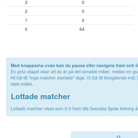
3
0
2
0
1
0
0
64
Med knapparna ovan kan du pausa eller navigera fram och til
En grön stapel visar att du är på det senaste målet, medan en gul
Gå till "inga matcher startade"-läge,
Gå till föregående mål,
sista målet.
Lottade matcher
Lottade matcher visas som 0-0 fram tills Svenska Spels lottning är