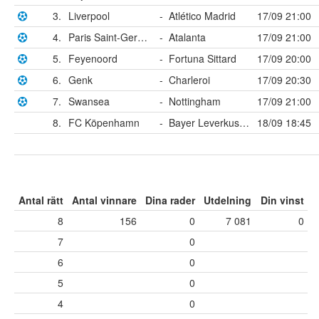
3.
Liverpool
-
Atlético Madrid
17/09 21:00
4.
Paris Saint-Germain
-
Atalanta
17/09 21:00
5.
Feyenoord
-
Fortuna Sittard
17/09 20:00
6.
Genk
-
Charleroi
17/09 20:30
7.
Swansea
-
Nottingham
17/09 21:00
8.
FC Köpenhamn
-
Bayer Leverkusen
18/09 18:45
Antal rätt
Antal vinnare
Dina rader
Utdelning
Din vinst
8
156
0
7 081
0
7
0
6
0
5
0
4
0