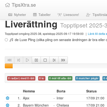
TipsXtra.se
Nyheter
Tabeller
Livescore!
Tipsförsl
Liverättning
Topptipset 2025-
Topptipset omgång 2025-38, spelstopp 2025-09-17 19:59:00
|
Länk till detta
de Luxe Pling (olika pling om senaste ändringen är bra eller d
0 rad(er) med 0 rätt
0 kr
0 mål till alla rätt
0 matcher pågår
0 
Hemma
Borta
Status
1.
Ajax
-
Inter
17/09 21:00
2.
Bayern München
-
Chelsea
17/09 21:00