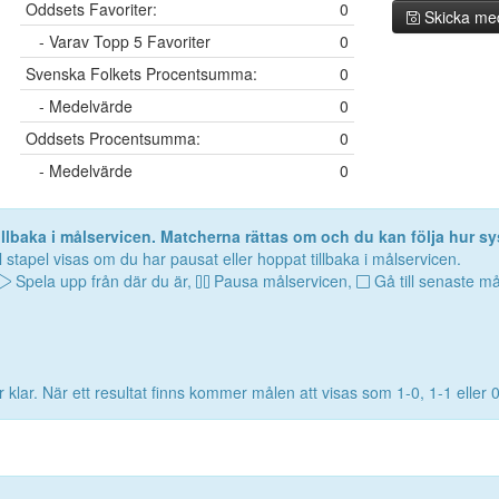
Oddsets Favoriter:
0
Skicka me
- Varav Topp 5 Favoriter
0
Svenska Folkets Procentsumma:
0
- Medelvärde
0
Oddsets Procentsumma:
0
- Medelvärde
0
lbaka i målservicen. Matcherna rättas om och du kan följa hur sy
 stapel visas om du har pausat eller hoppat tillbaka i målservicen.
Spela upp från där du är,
Pausa målservicen,
Gå till senaste må
 klar. När ett resultat finns kommer målen att visas som 1-0, 1-1 eller 