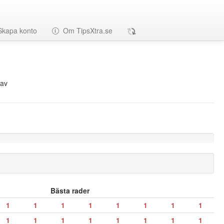
Skapa konto
Om TipsXtra.se
av
Bästa rader
1
1
1
1
1
1
1
1
1
1
1
1
1
1
1
1