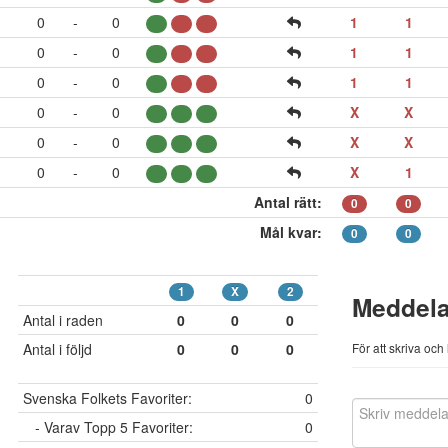
0
-
0
1
1
0
-
0
1
1
0
-
0
1
1
0
-
0
X
X
0
-
0
X
X
0
-
0
X
1
Antal rätt:
0
0
Mål kvar:
0
0
1
X
2
Meddel
Antal i raden
0
0
0
Antal i följd
0
0
0
För att skriva oc
Svenska Folkets Favoriter:
0
- Varav Topp 5 Favoriter:
0