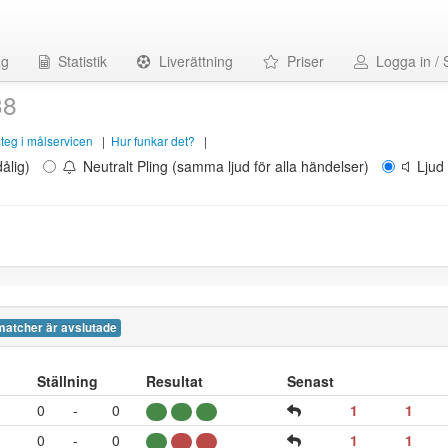
ag
Statistik
Liverättning
Priser
Logga in / 
38
 steg i målservicen
|
Hur funkar det?
|
ålig)
Neutralt Pling (samma ljud för alla händelser)
Ljud 
matcher är avslutade
Ställning
Resultat
Senast
0
-
0
1
1
0
-
0
1
1