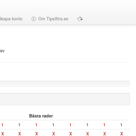
Skapa konto
Om TipsXtra.se
av
Bästa rader
1
1
1
1
1
1
1
1
X
X
X
X
X
X
X
X