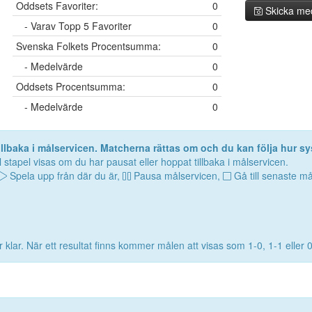
Oddsets Favoriter:
0
Skicka me
- Varav Topp 5 Favoriter
0
Svenska Folkets Procentsumma:
0
- Medelvärde
0
Oddsets Procentsumma:
0
- Medelvärde
0
lbaka i målservicen. Matcherna rättas om och du kan följa hur sy
 stapel visas om du har pausat eller hoppat tillbaka i målservicen.
Spela upp från där du är,
Pausa målservicen,
Gå till senaste må
 klar. När ett resultat finns kommer målen att visas som 1-0, 1-1 eller 