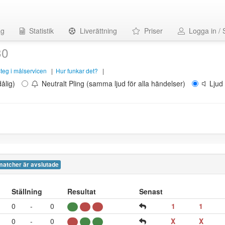
ag
Statistik
Liverättning
Priser
Logga in / 
30
 steg i målservicen
|
Hur funkar det?
|
ålig)
Neutralt Pling (samma ljud för alla händelser)
Ljud 
matcher är avslutade
Ställning
Resultat
Senast
0
-
0
1
1
0
-
0
X
X