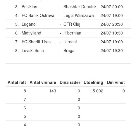
3.
Besiktas
-
Shakhtar Donetsk
24/07 20:00
4.
FC Banik Ostrava
-
Legia Warszawa
24/07 19:00
5.
Lugano
-
CFR Cluj
24/07 20:30
6.
Midtjylland
-
Hibernian
24/07 19:30
7.
FC Sheriff Tiraspol
-
Utrecht
24/07 19:00
8.
Levski Sofia
-
Braga
24/07 19:30
Antal rätt
Antal vinnare
Dina rader
Utdelning
Din vinst
8
143
0
5 602
0
7
0
6
0
5
0
4
0