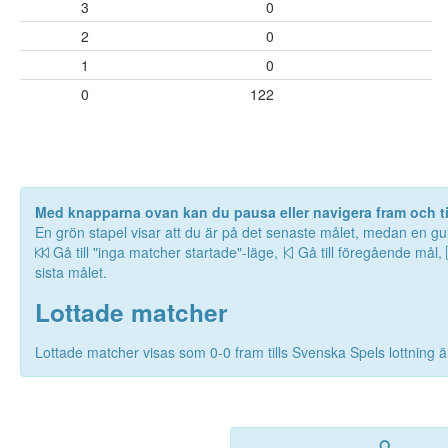
3
0
2
0
1
0
0
122
Med knapparna ovan kan du pausa eller navigera fram och til
En grön stapel visar att du är på det senaste målet, medan en gul
Gå till "inga matcher startade"-läge,
Gå till föregående mål,
sista målet.
Lottade matcher
Lottade matcher visas som 0-0 fram tills Svenska Spels lottning är