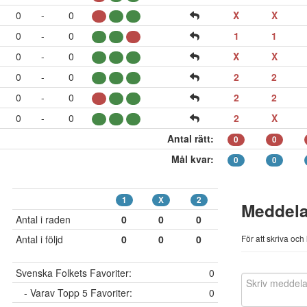
0
-
0
X
X
0
-
0
1
1
0
-
0
X
X
0
-
0
2
2
0
-
0
2
2
0
-
0
2
X
Antal rätt:
0
0
Mål kvar:
0
0
1
X
2
Meddel
Antal i raden
0
0
0
Antal i följd
0
0
0
För att skriva oc
Svenska Folkets Favoriter:
0
- Varav Topp 5 Favoriter:
0