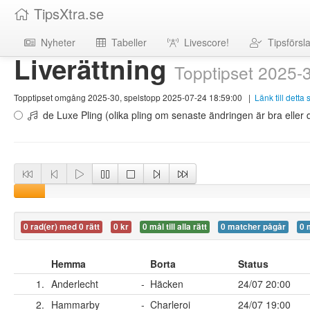
TipsXtra.se
Nyheter
Tabeller
Livescore!
Tipsförsl
Liverättning
Topptipset 2025-
Topptipset omgång 2025-30, spelstopp 2025-07-24 18:59:00
|
Länk till detta
de Luxe Pling (olika pling om senaste ändringen är bra eller d
0 rad(er) med 0 rätt
0 kr
0 mål till alla rätt
0 matcher pågår
0 
Hemma
Borta
Status
1.
Anderlecht
-
Häcken
24/07 20:00
2.
Hammarby
-
Charleroi
24/07 19:00