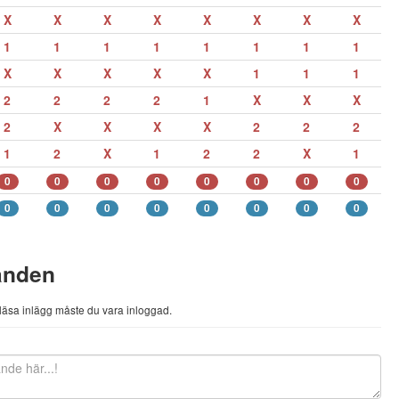
X
X
X
X
X
X
X
X
1
1
1
1
1
1
1
1
X
X
X
X
X
1
1
1
2
2
2
2
1
X
X
X
2
X
X
X
X
2
2
2
1
2
X
1
2
2
X
1
0
0
0
0
0
0
0
0
0
0
0
0
0
0
0
0
anden
h läsa inlägg måste du vara inloggad.