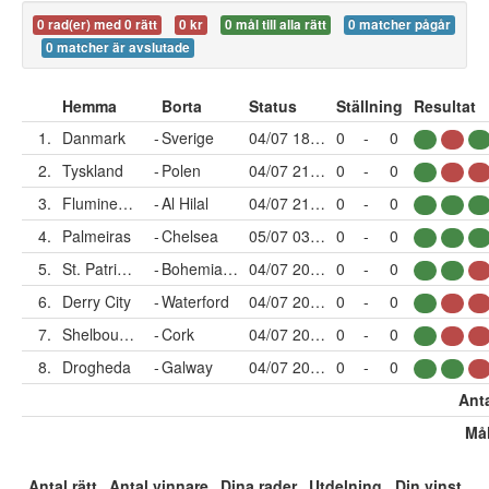
0 rad(er) med 0 rätt
0 kr
0 mål till alla rätt
0 matcher pågår
0 matcher är avslutade
Hemma
Borta
Status
Ställning
Resultat
1.
Danmark
-
Sverige
04/07 18:00
0
-
0
2.
Tyskland
-
Polen
04/07 21:00
0
-
0
3.
Fluminense
-
Al Hilal
04/07 21:00
0
-
0
4.
Palmeiras
-
Chelsea
05/07 03:00
0
-
0
5.
St. Patricks
-
Bohemians
04/07 20:45
0
-
0
6.
Derry City
-
Waterford
04/07 20:45
0
-
0
7.
Shelbourne
-
Cork
04/07 20:45
0
-
0
8.
Drogheda
-
Galway
04/07 20:45
0
-
0
Anta
Mål
Antal rätt
Antal vinnare
Dina rader
Utdelning
Din vinst