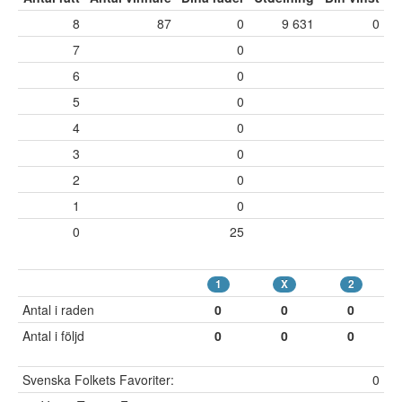
8
87
0
9 631
0
7
0
6
0
5
0
4
0
3
0
2
0
1
0
0
25
1
X
2
Antal i raden
0
0
0
Antal i följd
0
0
0
Svenska Folkets Favoriter:
0