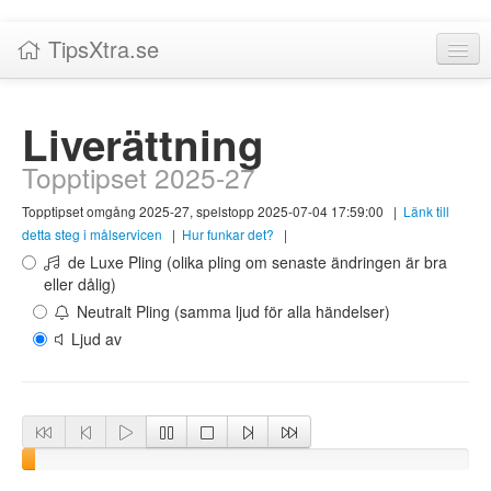
TipsXtra.se
Nyheter
Liverättning
Tabeller
Topptipset 2025-27
Livescore!
Topptipset omgång 2025-27, spelstopp 2025-07-04 17:59:00
|
Länk till
Tipsförslag
detta steg i målservicen
|
Hur funkar det?
|
de Luxe Pling (olika pling om senaste ändringen är bra
Statistik
eller dålig)
Neutralt Pling (samma ljud för alla händelser)
Liverättning
Ljud av
Priser
Logga in / Skapa konto
Om TipsXtra.se