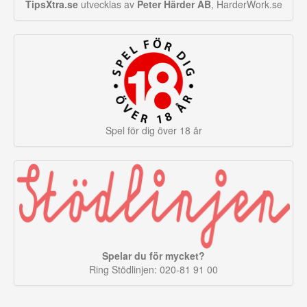
TipsXtra.se
utvecklas av
Peter Härder AB
, HarderWork.se
Spel för dig över 18 år
Spelar du för mycket?
Ring Stödlinjen: 020-81 91 00