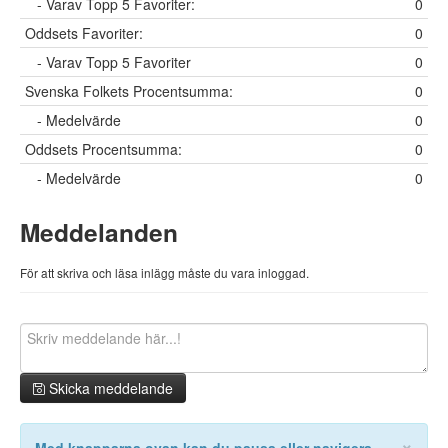
- Varav Topp 5 Favoriter:
0
Oddsets Favoriter:
0
- Varav Topp 5 Favoriter
0
Svenska Folkets Procentsumma:
0
- Medelvärde
0
Oddsets Procentsumma:
0
- Medelvärde
0
Meddelanden
För att skriva och läsa inlägg måste du vara inloggad.
Skicka meddelande
×