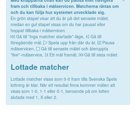
Med knapparna ovan kan du pausa eller navigera
fram och tillbaka i målservicen. Matcherna rättas om
och du kan följa hur systemet utvecklade sig.
En grön stapel visar att du är på det senaste målet,
medan en gul stapel visas om du har pausat eller
hoppat tillbaka i målservicen.
Gå till "inga matcher startade"-läge,
Gå till
föregående mål,
Spela upp från där du är,
Pausa
målservicen,
Gå till senaste målet och återuppta
"live"-målservice,
Ett mål framåt,
Gå till sista målet.
Lottade matcher
Lottade matcher visas som 0-0 fram tills Svenska Spels
lottning är klar. När ett resultat finns kommer målen att
visas som 1-0, 1-1 eller 0-1, beroende på om lotten
slutade med 1, X eller 2.