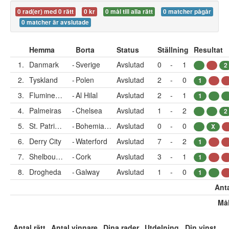
0 rad(er) med 0 rätt
0 kr
0 mål till alla rätt
0 matcher pågår
0 matcher är avslutade
Hemma
Borta
Status
Ställning
Resultat
1.
Danmark
-
Sverige
Avslutad
0
-
1
2
2.
Tyskland
-
Polen
Avslutad
2
-
0
1
3.
Fluminense
-
Al Hilal
Avslutad
2
-
1
1
4.
Palmeiras
-
Chelsea
Avslutad
1
-
2
2
5.
St. Patricks
-
Bohemians
Avslutad
0
-
0
X
6.
Derry City
-
Waterford
Avslutad
7
-
2
1
7.
Shelbourne
-
Cork
Avslutad
3
-
1
1
8.
Drogheda
-
Galway
Avslutad
1
-
0
1
Anta
Mål
Antal rätt
Antal vinnare
Dina rader
Utdelning
Din vinst