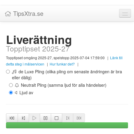
TipsXtra.se
Nyheter
Liverättning
Tabeller
Topptipset 2025-27
Livescore!
Topptipset omgång 2025-27, spelstopp 2025-07-04 17:59:00
|
Länk till
Tipsförslag
detta steg i målservicen
|
Hur funkar det?
|
de Luxe Pling (olika pling om senaste ändringen är bra
Statistik
eller dålig)
Neutralt Pling (samma ljud för alla händelser)
Liverättning
Ljud av
Priser
Logga in / Skapa konto
Om TipsXtra.se