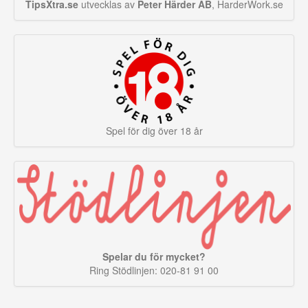
TipsXtra.se
utvecklas av
Peter Härder AB
, HarderWork.se
Spel för dig över 18 år
Spelar du för mycket?
Ring Stödlinjen: 020-81 91 00