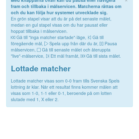
Med knapparna ovan kan du pausa eller navigera
fram och tillbaka i målservicen. Matcherna rättas om
och du kan följa hur systemet utvecklade sig.
En grön stapel visar att du är på det senaste målet,
medan en gul stapel visas om du har pausat eller
hoppat tillbaka i målservicen.
Gå till "inga matcher startade"-läge,
Gå till
föregående mål,
Spela upp från där du är,
Pausa
målservicen,
Gå till senaste målet och återuppta
"live"-målservice,
Ett mål framåt,
Gå till sista målet.
Lottade matcher
Lottade matcher visas som 0-0 fram tills Svenska Spels
lottning är klar. När ett resultat finns kommer målen att
visas som 1-0, 1-1 eller 0-1, beroende på om lotten
slutade med 1, X eller 2.