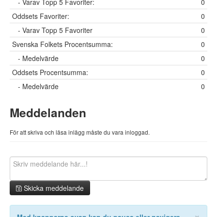
- Varav Topp 5 Favoriter:
0
Oddsets Favoriter:
0
- Varav Topp 5 Favoriter
0
Svenska Folkets Procentsumma:
0
- Medelvärde
0
Oddsets Procentsumma:
0
- Medelvärde
0
Meddelanden
För att skriva och läsa inlägg måste du vara inloggad.
Skicka meddelande
×