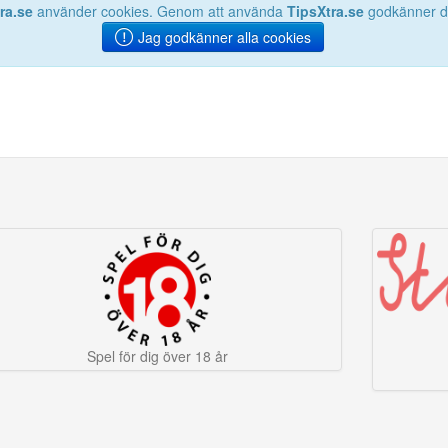
ra.se
använder cookies. Genom att använda
TipsXtra.se
godkänner du
Jag godkänner alla cookies
Spel för dig över 18 år