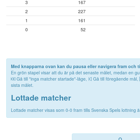
3
167
2
227
1
161
0
52
Med knapparna ovan kan du pausa eller navigera fram och til
En grön stapel visar att du är på det senaste målet, medan en gul
Gå till "inga matcher startade"-läge,
Gå till föregående mål,
sista målet.
Lottade matcher
Lottade matcher visas som 0-0 fram tills Svenska Spels lottning är