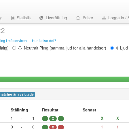
ag
Statistik
Liverättning
Priser
Logga in / 
22
 steg i målservicen
|
Hur funkar det?
|
ålig)
Neutralt Pling (samma ljud för alla händelser)
Ljud 
matcher är avslutade
Ställning
Resultat
Senast
1
-
1
X
X
X
0
-
0
1
1
X