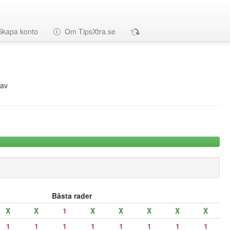
Skapa konto
Om TipsXtra.se
av
Bästa rader
X
X
1
X
X
X
X
X
1
1
1
1
1
1
1
1