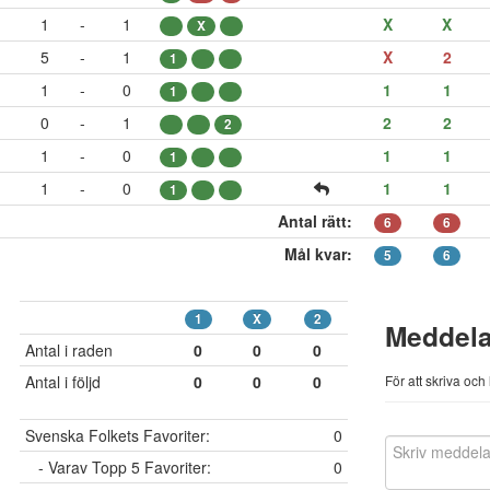
1
-
1
X
X
X
5
-
1
X
2
1
1
-
0
1
1
1
0
-
1
2
2
2
1
-
0
1
1
1
1
-
0
1
1
1
Antal rätt:
6
6
Mål kvar:
5
6
1
X
2
Meddel
Antal i raden
0
0
0
Antal i följd
0
0
0
För att skriva oc
Svenska Folkets Favoriter:
0
- Varav Topp 5 Favoriter:
0