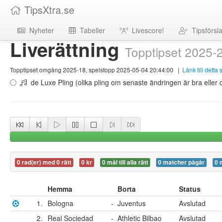
TipsXtra.se
Nyheter
Tabeller
Livescore!
Tipsförsl
Liverättning
Topptipset 2025-
Topptipset omgång 2025-18, spelstopp 2025-05-04 20:44:00
|
Länk till detta
de Luxe Pling (olika pling om senaste ändringen är bra eller d
0 rad(er) med 0 rätt
0 kr
0 mål till alla rätt
0 matcher pågår
0 
Hemma
Borta
Status
1.
Bologna
-
Juventus
Avslutad
2.
Real Sociedad
-
Athletic Bilbao
Avslutad