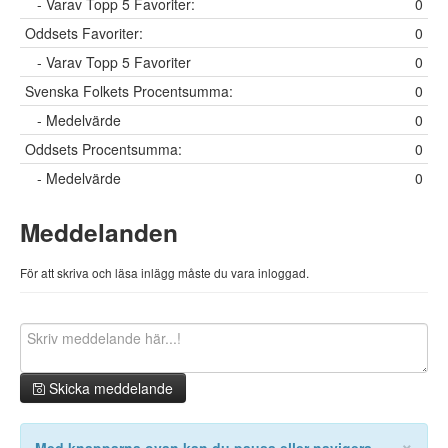
- Varav Topp 5 Favoriter:
0
Oddsets Favoriter:
0
- Varav Topp 5 Favoriter
0
Svenska Folkets Procentsumma:
0
- Medelvärde
0
Oddsets Procentsumma:
0
- Medelvärde
0
Meddelanden
För att skriva och läsa inlägg måste du vara inloggad.
Skicka meddelande
×