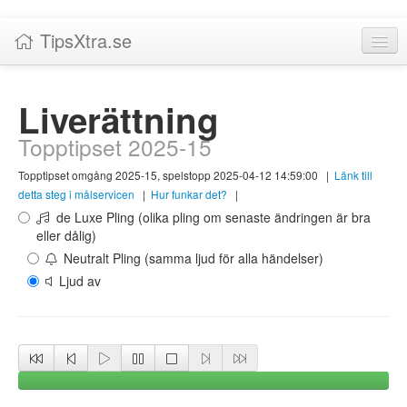
TipsXtra.se
Nyheter
Liverättning
Tabeller
Topptipset 2025-15
Livescore!
Topptipset omgång 2025-15, spelstopp 2025-04-12 14:59:00
|
Länk till
Tipsförslag
detta steg i målservicen
|
Hur funkar det?
|
de Luxe Pling (olika pling om senaste ändringen är bra
Statistik
eller dålig)
Neutralt Pling (samma ljud för alla händelser)
Liverättning
Ljud av
Priser
Logga in / Skapa konto
Om TipsXtra.se