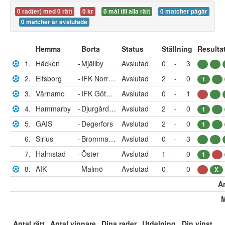
0 rad(er) med 0 rätt
0 kr
0 mål till alla rätt
0 matcher pågår
0 matcher är avslutade
Hemma
Borta
Status
Ställning
Resulta
1.
Häcken
-
Mjällby
Avslutad
0
-
3
2.
Elfsborg
-
IFK Norrköping
Avslutad
2
-
0
1
3.
Värnamo
-
IFK Göteborg
Avslutad
0
-
1
4.
Hammarby
-
Djurgården
Avslutad
2
-
0
1
5.
GAIS
-
Degerfors
Avslutad
2
-
0
1
6.
Sirius
-
Brommapojkarna
Avslutad
0
-
3
7.
Halmstad
-
Öster
Avslutad
1
-
0
1
8.
AIK
-
Malmö
Avslutad
0
-
0
X
An
M
Antal rätt
Antal vinnare
Dina rader
Utdelning
Din vinst