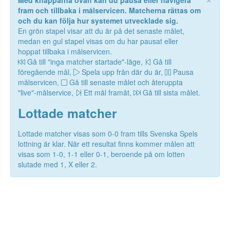
Med knapparna ovan kan du pausa eller navigera
fram och tillbaka i målservicen. Matcherna rättas om
och du kan följa hur systemet utvecklade sig.
En grön stapel visar att du är på det senaste målet,
medan en gul stapel visas om du har pausat eller
hoppat tillbaka i målservicen.
Gå till "inga matcher startade"-läge,
Gå till
föregående mål,
Spela upp från där du är,
Pausa
målservicen,
Gå till senaste målet och återuppta
"live"-målservice,
Ett mål framåt,
Gå till sista målet.
Lottade matcher
Lottade matcher visas som 0-0 fram tills Svenska Spels
lottning är klar. När ett resultat finns kommer målen att
visas som 1-0, 1-1 eller 0-1, beroende på om lotten
slutade med 1, X eller 2.