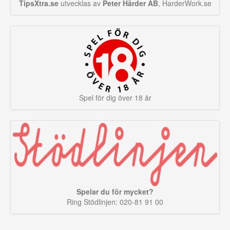
TipsXtra.se
utvecklas av
Peter Härder AB
, HarderWork.se
Spel för dig över 18 år
Spelar du för mycket?
Ring Stödlinjen: 020-81 91 00