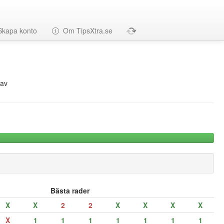
Skapa konto
Om TipsXtra.se
av
Bästa rader
X
X
2
2
X
X
X
X
X
1
1
1
1
1
1
1