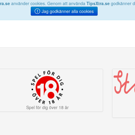
ra.se
använder cookies. Genom att använda
TipsXtra.se
godkänner du
Jag godkänner alla cookies
Spel för dig över 18 år