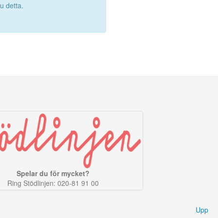
 detta.
Spelar du för mycket?
Ring Stödlinjen: 020-81 91 00
Upp