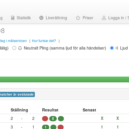
ag
Statistik
Liverättning
Priser
Logga in / 
08
 steg i målservicen
|
Hur funkar det?
|
ålig)
Neutralt Pling (samma ljud för alla händelser)
Ljud 
matcher är avslutade
Ställning
Resultat
Senast
2
-
2
X
X
X
3
-
1
1
1
1