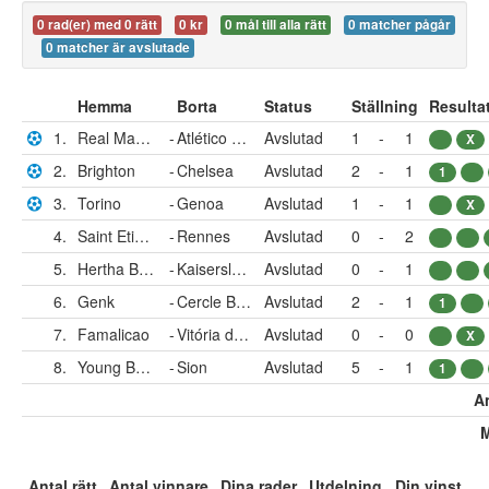
0 rad(er) med 0 rätt
0 kr
0 mål till alla rätt
0 matcher pågår
0 matcher är avslutade
Hemma
Borta
Status
Ställning
Resulta
1.
Real Madrid
-
Atlético Madrid
Avslutad
1
-
1
X
2.
Brighton
-
Chelsea
Avslutad
2
-
1
1
3.
Torino
-
Genoa
Avslutad
1
-
1
X
4.
Saint Etienne
-
Rennes
Avslutad
0
-
2
5.
Hertha Berlin
-
Kaiserslautern
Avslutad
0
-
1
6.
Genk
-
Cercle Brügge
Avslutad
2
-
1
1
7.
Famalicao
-
Vitória de Guimarães
Avslutad
0
-
0
X
8.
Young Boys
-
Sion
Avslutad
5
-
1
1
An
M
Antal rätt
Antal vinnare
Dina rader
Utdelning
Din vinst