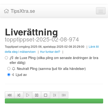
TipsXtra.se
Nyheter
Liverättning
Tabeller
topptippset-2025-02-08-974
Livescore!
Topptipset omgång 2025-06, spelstopp 2025-02-08 20:29:00
|
Länk till
Tipsförslag
detta steg i målservicen
|
Hur funkar det?
|
de Luxe Pling (olika pling om senaste ändringen är bra
Statistik
eller dålig)
Neutralt Pling (samma ljud för alla händelser)
Liverättning
Ljud av
Priser
Logga in / Skapa konto
Om TipsXtra.se