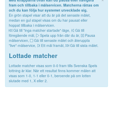
Med knapparna ovan kan du pausa eller navigera
fram och tillbaka i målservicen. Matcherna rättas om
och du kan följa hur systemet utvecklade sig.
En grön stapel visar att du är på det senaste målet,
medan en gul stapel visas om du har pausat eller
hoppat tillbaka i målservicen.
Gå till "inga matcher startade"-läge,
Gå till
föregående mål,
Spela upp från där du är,
Pausa
målservicen,
Gå till senaste målet och återuppta
"live"-målservice,
Ett mål framåt,
Gå till sista målet.
Lottade matcher
Lottade matcher visas som 0-0 fram tills Svenska Spels
lottning är klar. När ett resultat finns kommer målen att
visas som 1-0, 1-1 eller 0-1, beroende på om lotten
slutade med 1, X eller 2.