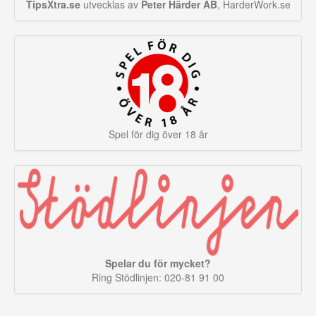
TipsXtra.se
utvecklas av
Peter Härder AB
, HarderWork.se
Spel för dig över 18 år
Spelar du för mycket?
Ring Stödlinjen: 020-81 91 00