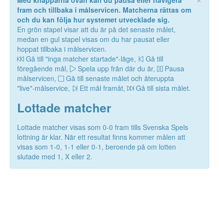
Med knapparna ovan kan du pausa eller navigera
fram och tillbaka i målservicen. Matcherna rättas om
och du kan följa hur systemet utvecklade sig.
En grön stapel visar att du är på det senaste målet,
medan en gul stapel visas om du har pausat eller
hoppat tillbaka i målservicen.
Gå till "inga matcher startade"-läge,
Gå till
föregående mål,
Spela upp från där du är,
Pausa
målservicen,
Gå till senaste målet och återuppta
"live"-målservice,
Ett mål framåt,
Gå till sista målet.
Lottade matcher
Lottade matcher visas som 0-0 fram tills Svenska Spels
lottning är klar. När ett resultat finns kommer målen att
visas som 1-0, 1-1 eller 0-1, beroende på om lotten
slutade med 1, X eller 2.