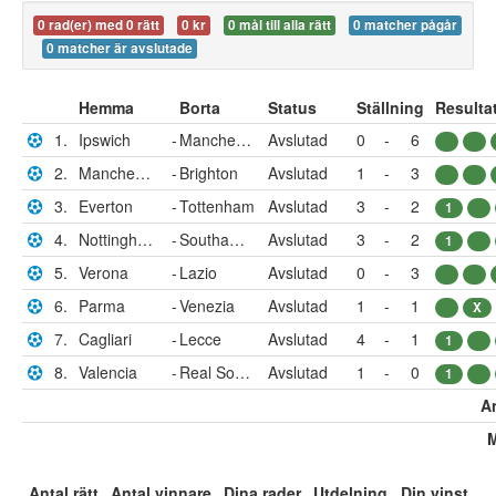
0 rad(er) med 0 rätt
0 kr
0 mål till alla rätt
0 matcher pågår
0 matcher är avslutade
Hemma
Borta
Status
Ställning
Resulta
1.
Ipswich
-
Manchester City
Avslutad
0
-
6
2.
Manchester United
-
Brighton
Avslutad
1
-
3
3.
Everton
-
Tottenham
Avslutad
3
-
2
1
4.
Nottingham
-
Southampton
Avslutad
3
-
2
1
5.
Verona
-
Lazio
Avslutad
0
-
3
6.
Parma
-
Venezia
Avslutad
1
-
1
X
7.
Cagliari
-
Lecce
Avslutad
4
-
1
1
8.
Valencia
-
Real Sociedad
Avslutad
1
-
0
1
An
M
Antal rätt
Antal vinnare
Dina rader
Utdelning
Din vinst