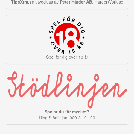
TipsXtra.se
utvecklas av
Peter Härder AB
, HarderWork.se
Spel för dig över 18 år
Spelar du för mycket?
Ring Stödlinjen: 020-81 91 00