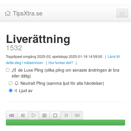
TipsXtra.se
Nyheter
Liverättning
Tabeller
1532
Livescore!
Topptipset omgång 2025-03, spelstopp 2025-01-19 14:59:00
|
Länk till
Tipsförslag
detta steg i målservicen
|
Hur funkar det?
|
de Luxe Pling (olika pling om senaste ändringen är bra
Statistik
eller dålig)
Neutralt Pling (samma ljud för alla händelser)
Liverättning
Ljud av
Priser
Logga in / Skapa konto
Om TipsXtra.se