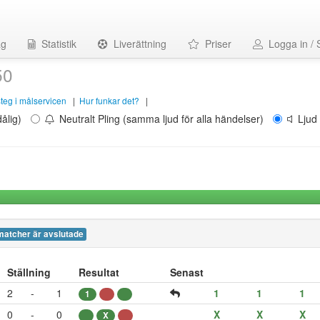
ag
Statistik
Liverättning
Priser
Logga in / 
50
 steg i målservicen
|
Hur funkar det?
|
ålig)
Neutralt Pling (samma ljud för alla händelser)
Ljud 
matcher är avslutade
Ställning
Resultat
Senast
2
-
1
1
1
1
1
0
-
0
X
X
X
X