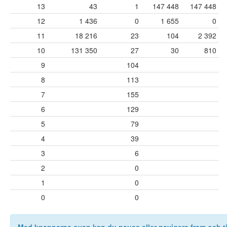
13
43
1
147 448
147 448
12
1 436
0
1 655
0
11
18 216
23
104
2 392
10
131 350
27
30
810
9
104
8
113
7
155
6
129
5
79
4
39
3
6
2
0
1
0
0
0