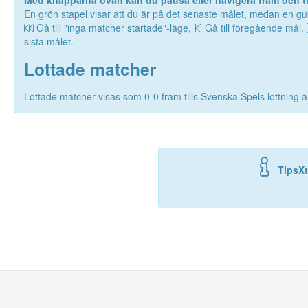
Med knapparna ovan kan du pausa eller navigera fram och til
En grön stapel visar att du är på det senaste målet, medan en gul
Gå till "inga matcher startade"-läge,
Gå till föregående mål,
sista målet.
Lottade matcher
Lottade matcher visas som 0-0 fram tills Svenska Spels lottning är
TipsXt