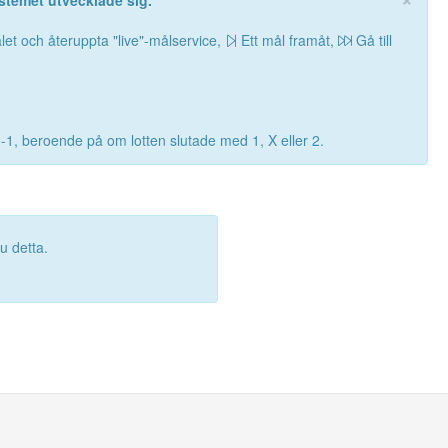
stemet utvecklade sig.
let och återuppta "live"-målservice,
Ett mål framåt,
Gå till
0-1, beroende på om lotten slutade med 1, X eller 2.
 detta.