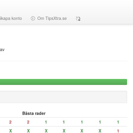
Skapa konto
Om TipsXtra.se
av
Bästa rader
2
2
1
1
1
1
1
X
X
X
X
X
X
1