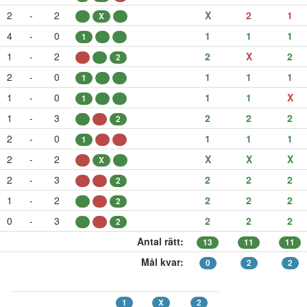
2
-
2
X
2
1
X
4
-
0
1
1
1
1
1
-
2
2
X
2
2
2
-
0
1
1
1
1
1
-
0
1
1
X
1
1
-
3
2
2
2
2
2
-
0
1
1
1
1
2
-
2
X
X
X
X
2
-
3
2
2
2
2
1
-
2
2
2
2
2
0
-
3
2
2
2
2
Antal rätt:
13
11
11
Mål kvar:
0
2
2
1
X
2