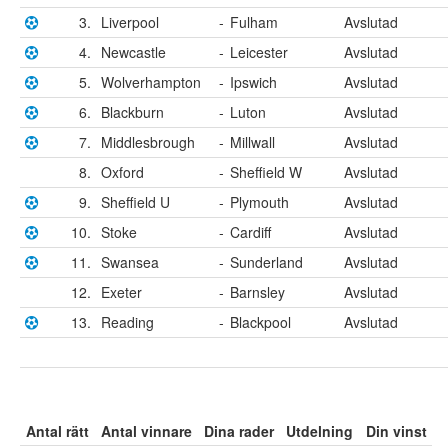
3.
Liverpool
-
Fulham
Avslutad
4.
Newcastle
-
Leicester
Avslutad
5.
Wolverhampton
-
Ipswich
Avslutad
6.
Blackburn
-
Luton
Avslutad
7.
Middlesbrough
-
Millwall
Avslutad
8.
Oxford
-
Sheffield W
Avslutad
9.
Sheffield U
-
Plymouth
Avslutad
10.
Stoke
-
Cardiff
Avslutad
11.
Swansea
-
Sunderland
Avslutad
12.
Exeter
-
Barnsley
Avslutad
13.
Reading
-
Blackpool
Avslutad
Antal rätt
Antal vinnare
Dina rader
Utdelning
Din vinst