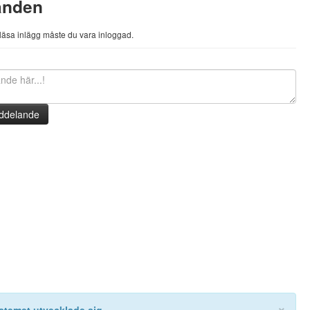
anden
h läsa inlägg måste du vara inloggad.
ddelande
×