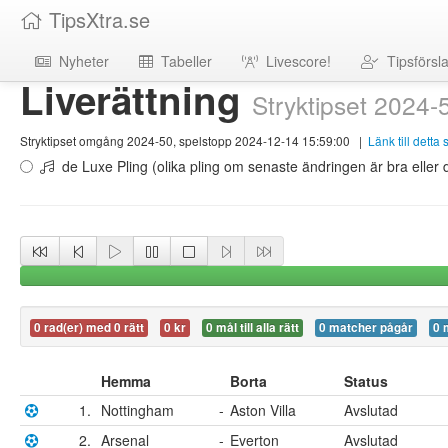
TipsXtra.se
Nyheter
Tabeller
Livescore!
Tipsförsl
Liverättning
Stryktipset 2024-
Stryktipset omgång 2024-50, spelstopp 2024-12-14 15:59:00
|
Länk till detta
de Luxe Pling (olika pling om senaste ändringen är bra eller d
0 rad(er) med 0 rätt
0 kr
0 mål till alla rätt
0 matcher pågår
0 
Hemma
Borta
Status
1.
Nottingham
-
Aston Villa
Avslutad
2.
Arsenal
-
Everton
Avslutad