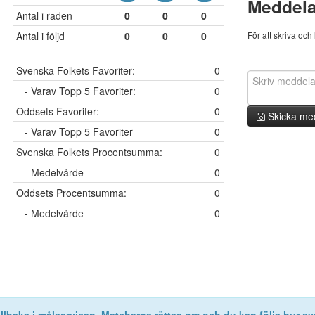
Meddel
Antal i raden
0
0
0
Antal i följd
0
0
0
För att skriva oc
Svenska Folkets Favoriter:
0
- Varav Topp 5 Favoriter:
0
Oddsets Favoriter:
0
Skicka me
- Varav Topp 5 Favoriter
0
Svenska Folkets Procentsumma:
0
- Medelvärde
0
Oddsets Procentsumma:
0
- Medelvärde
0