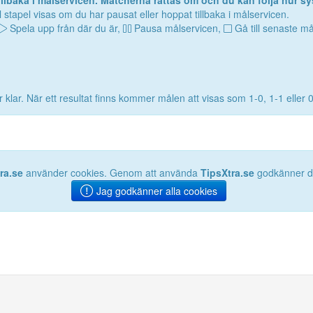
lbaka i målservicen. Matcherna rättas om och du kan följa hur sy
 stapel visas om du har pausat eller hoppat tillbaka i målservicen.
Spela upp från där du är,
Pausa målservicen,
Gå till senaste må
 klar. När ett resultat finns kommer målen att visas som 1-0, 1-1 eller 
ra.se
använder cookies. Genom att använda
TipsXtra.se
godkänner du
Jag godkänner alla cookies