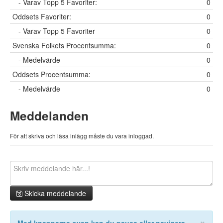
- Varav Topp 5 Favoriter:
0
Oddsets Favoriter:
0
- Varav Topp 5 Favoriter
0
Svenska Folkets Procentsumma:
0
- Medelvärde
0
Oddsets Procentsumma:
0
- Medelvärde
0
Meddelanden
För att skriva och läsa inlägg måste du vara inloggad.
Skicka meddelande
×