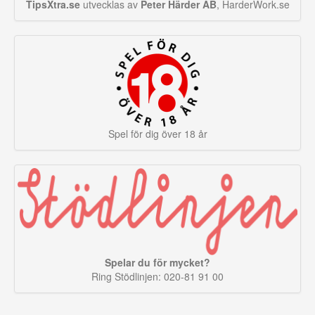
TipsXtra.se
utvecklas av
Peter Härder AB
, HarderWork.se
Spel för dig över 18 år
Spelar du för mycket?
Ring Stödlinjen: 020-81 91 00