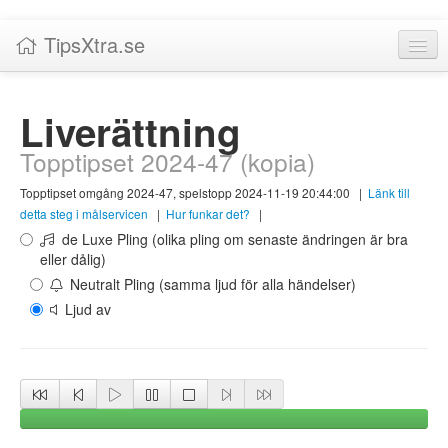
TipsXtra.se
Nyheter
Liverättning
Tabeller
Topptipset 2024-47 (kopia)
Livescore!
Topptipset omgång 2024-47, spelstopp 2024-11-19 20:44:00
|
Länk till
Tipsförslag
detta steg i målservicen
|
Hur funkar det?
|
de Luxe Pling (olika pling om senaste ändringen är bra
Statistik
eller dålig)
Neutralt Pling (samma ljud för alla händelser)
Liverättning
Ljud av
Priser
Logga in / Skapa konto
Om TipsXtra.se