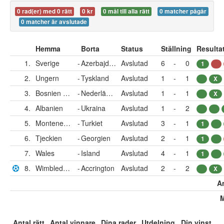
0 rad(er) med 0 rätt
0 kr
0 mål till alla rätt
0 matcher pågår
0 matcher är avslutade
Hemma
Borta
Status
Ställning
Resulta
1.
Sverige
-
Azerbajdzjan
Avslutad
6
-
0
1
2.
Ungern
-
Tyskland
Avslutad
1
-
1
X
3.
Bosnien & Hercegovina
-
Nederländerna
Avslutad
1
-
1
X
4.
Albanien
-
Ukraina
Avslutad
1
-
2
5.
Montenegro
-
Turkiet
Avslutad
3
-
1
1
6.
Tjeckien
-
Georgien
Avslutad
2
-
1
1
7.
Wales
-
Island
Avslutad
4
-
1
1
8.
Wimbledon
-
Accrington
Avslutad
2
-
2
X
An
M
Antal rätt
Antal vinnare
Dina rader
Utdelning
Din vinst