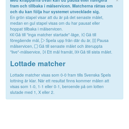
Med knapparna ovan kan du pausa eller navigera
fram och tillbaka i målservicen. Matcherna rättas om
och du kan följa hur systemet utvecklade sig.
En grön stapel visar att du är på det senaste målet,
medan en gul stapel visas om du har pausat eller
hoppat tillbaka i målservicen.
Gå till "inga matcher startade"-läge,
Gå till
föregående mål,
Spela upp från där du är,
Pausa
målservicen,
Gå till senaste målet och återuppta
"live"-målservice,
Ett mål framåt,
Gå till sista målet.
Lottade matcher
Lottade matcher visas som 0-0 fram tills Svenska Spels
lottning är klar. När ett resultat finns kommer målen att
visas som 1-0, 1-1 eller 0-1, beroende på om lotten
slutade med 1, X eller 2.