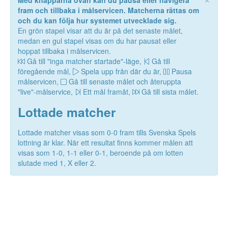
Med knapparna ovan kan du pausa eller navigera
fram och tillbaka i målservicen. Matcherna rättas om
och du kan följa hur systemet utvecklade sig.
En grön stapel visar att du är på det senaste målet,
medan en gul stapel visas om du har pausat eller
hoppat tillbaka i målservicen.
Gå till "inga matcher startade"-läge,
Gå till
föregående mål,
Spela upp från där du är,
Pausa
målservicen,
Gå till senaste målet och återuppta
"live"-målservice,
Ett mål framåt,
Gå till sista målet.
Lottade matcher
Lottade matcher visas som 0-0 fram tills Svenska Spels
lottning är klar. När ett resultat finns kommer målen att
visas som 1-0, 1-1 eller 0-1, beroende på om lotten
slutade med 1, X eller 2.