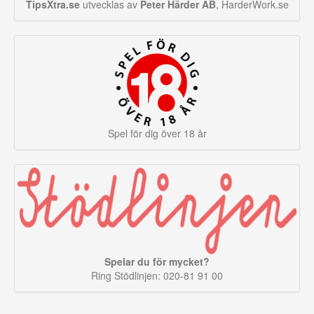
TipsXtra.se
utvecklas av
Peter Härder AB
, HarderWork.se
Spel för dig över 18 år
Spelar du för mycket?
Ring Stödlinjen: 020-81 91 00