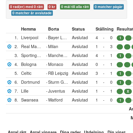
0 rad(er) med 0 rätt
0 kr
0 mål till alla rätt
0 matcher pågår
0 matcher är avslutade
Hemma
Borta
Status
Ställning
Resulta
1.
Liverpool
-
Bayer Leverkusen
Avslutad
4
-
0
1
2.
Real Madrid
-
Milan
Avslutad
1
-
3
3.
Sporting Lissabon
-
Manchester City
Avslutad
4
-
1
1
4.
Bologna
-
Monaco
Avslutad
0
-
1
5.
Celtic
-
RB Leipzig
Avslutad
3
-
1
1
6.
Dortmund
-
Sturm Graz
Avslutad
1
-
0
1
7.
Lille
-
Juventus
Avslutad
1
-
1
X
8.
Swansea
-
Watford
Avslutad
1
-
0
1
An
M
Antal rätt
Antal vinnare
Dina rader
Utdelning
Din vinst