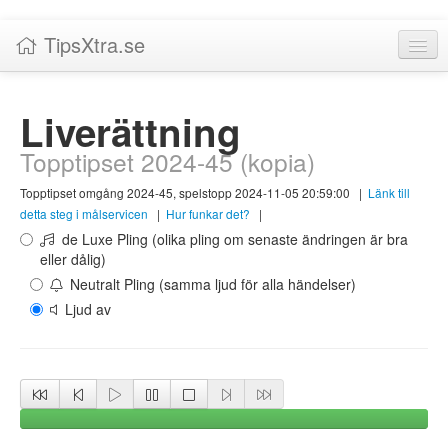
TipsXtra.se
Nyheter
Liverättning
Tabeller
Topptipset 2024-45 (kopia)
Livescore!
Topptipset omgång 2024-45, spelstopp 2024-11-05 20:59:00
|
Länk till
Tipsförslag
detta steg i målservicen
|
Hur funkar det?
|
de Luxe Pling (olika pling om senaste ändringen är bra
Statistik
eller dålig)
Neutralt Pling (samma ljud för alla händelser)
Liverättning
Ljud av
Priser
Logga in / Skapa konto
Om TipsXtra.se