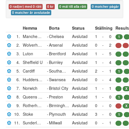
0 rad(er) med 0 rätt
0 kr
0 mål till alla rätt
0 matcher pågår
0 matcher är avslutade
Hemma
Borta
Status
Ställning
Result
1.
Manchester City
-
Chelsea
Avslutad
1
-
0
1
2.
Wolverhampton
-
Arsenal
Avslutad
0
-
2
3.
Luton
-
Brentford
Avslutad
1
-
5
4.
Sheffield U
-
Burnley
Avslutad
1
-
4
5.
Cardiff
-
Southampton
Avslutad
2
-
1
1
6.
Huddersfield
-
Swansea
Avslutad
0
-
4
7.
Norwich
-
Bristol City
Avslutad
1
-
1
X
8.
Queens Park Rangers
-
Preston
Avslutad
1
-
0
1
9.
Rotherham
-
Birmingham
Avslutad
0
-
0
X
10.
Stoke
-
Plymouth
Avslutad
3
-
0
1
11.
Sunderland
-
Millwall
Avslutad
0
-
1