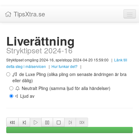
TipsXtra.se
Nyheter
Liverättning
Tabeller
Stryktipset 2024-16
Livescore!
Stryktipset omgång 2024-16, spelstopp 2024-04-20 15:59:00
|
Länk till
Tipsförslag
detta steg i målservicen
|
Hur funkar det?
|
de Luxe Pling (olika pling om senaste ändringen är bra
Statistik
eller dålig)
Neutralt Pling (samma ljud för alla händelser)
Liverättning
Ljud av
Priser
Logga in / Skapa konto
Om TipsXtra.se