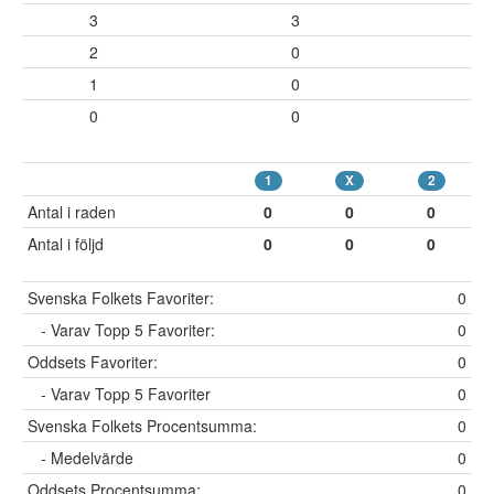
3
3
2
0
1
0
0
0
1
X
2
Antal i raden
0
0
0
Antal i följd
0
0
0
Svenska Folkets Favoriter:
0
- Varav Topp 5 Favoriter:
0
Oddsets Favoriter:
0
- Varav Topp 5 Favoriter
0
Svenska Folkets Procentsumma:
0
- Medelvärde
0
Oddsets Procentsumma:
0