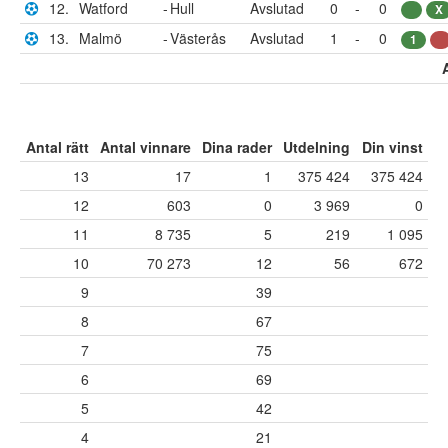
12.
Watford
-
Hull
Avslutad
0
-
0
X
13.
Malmö
-
Västerås
Avslutad
1
-
0
1
Antal rätt
Antal vinnare
Dina rader
Utdelning
Din vinst
13
17
1
375 424
375 424
12
603
0
3 969
0
11
8 735
5
219
1 095
10
70 273
12
56
672
9
39
8
67
7
75
6
69
5
42
4
21