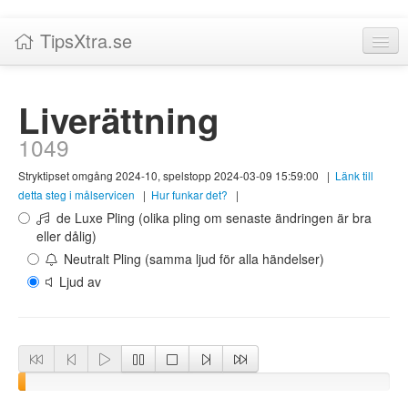
TipsXtra.se
Nyheter
Liverättning
Tabeller
1049
Livescore!
Stryktipset omgång 2024-10, spelstopp 2024-03-09 15:59:00
|
Länk till
Tipsförslag
detta steg i målservicen
|
Hur funkar det?
|
de Luxe Pling (olika pling om senaste ändringen är bra
Statistik
eller dålig)
Neutralt Pling (samma ljud för alla händelser)
Liverättning
Ljud av
Priser
Logga in / Skapa konto
Om TipsXtra.se