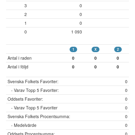
3
0
2
0
1
0
0
1 093
1
X
2
Antal i raden
0
0
0
Antal i följd
0
0
0
Svenska Folkets Favoriter:
0
- Varav Topp 5 Favoriter:
0
Oddsets Favoriter:
0
- Varav Topp 5 Favoriter
0
Svenska Folkets Procentsumma:
0
- Medelvärde
0
Oddsets Procentsumma:
0