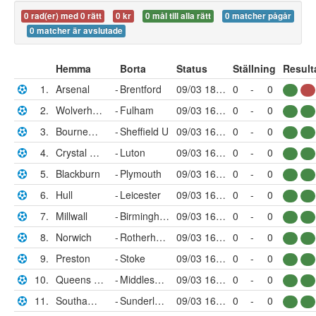
0 rad(er) med 0 rätt
0 kr
0 mål till alla rätt
0 matcher pågår
0 matcher är avslutade
Hemma
Borta
Status
Ställning
Result
1.
Arsenal
-
Brentford
09/03 18:30
0
-
0
2.
Wolverhampton
-
Fulham
09/03 16:00
0
-
0
3.
Bournemouth
-
Sheffield U
09/03 16:00
0
-
0
4.
Crystal Palace
-
Luton
09/03 16:00
0
-
0
5.
Blackburn
-
Plymouth
09/03 16:00
0
-
0
6.
Hull
-
Leicester
09/03 16:00
0
-
0
7.
Millwall
-
Birmingham
09/03 16:00
0
-
0
8.
Norwich
-
Rotherham
09/03 16:00
0
-
0
9.
Preston
-
Stoke
09/03 16:00
0
-
0
10.
Queens Park Rangers
-
Middlesbrough
09/03 16:00
0
-
0
11.
Southampton
-
Sunderland
09/03 16:00
0
-
0