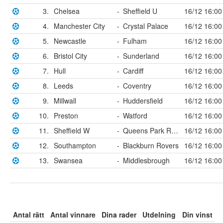
3.
Chelsea
-
Sheffield U
16/12 16:00
4.
Manchester City
-
Crystal Palace
16/12 16:00
5.
Newcastle
-
Fulham
16/12 16:00
6.
Bristol City
-
Sunderland
16/12 16:00
7.
Hull
-
Cardiff
16/12 16:00
8.
Leeds
-
Coventry
16/12 16:00
9.
Millwall
-
Huddersfield
16/12 16:00
10.
Preston
-
Watford
16/12 16:00
11.
Sheffield W
-
Queens Park Rangers
16/12 16:00
12.
Southampton
-
Blackburn Rovers
16/12 16:00
13.
Swansea
-
Middlesbrough
16/12 16:00
Antal rätt
Antal vinnare
Dina rader
Utdelning
Din vinst