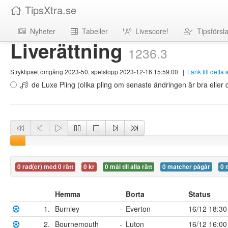
TipsXtra.se
Nyheter
Tabeller
Livescore!
Tipsförsl
Liverättning
1236.3
Stryktipset omgång 2023-50, spelstopp 2023-12-16 15:59:00
|
Länk till detta
de Luxe Pling (olika pling om senaste ändringen är bra eller d
0 rad(er) med 0 rätt
0 kr
0 mål till alla rätt
0 matcher pågår
0 
Hemma
Borta
Status
1.
Burnley
-
Everton
16/12 18:30
2.
Bournemouth
-
Luton
16/12 16:00