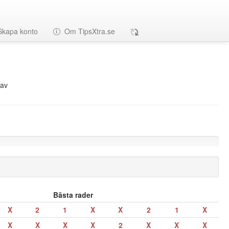
Skapa konto
Om TipsXtra.se
av
Bästa rader
X
2
1
X
X
2
1
X
X
X
X
X
2
X
X
X