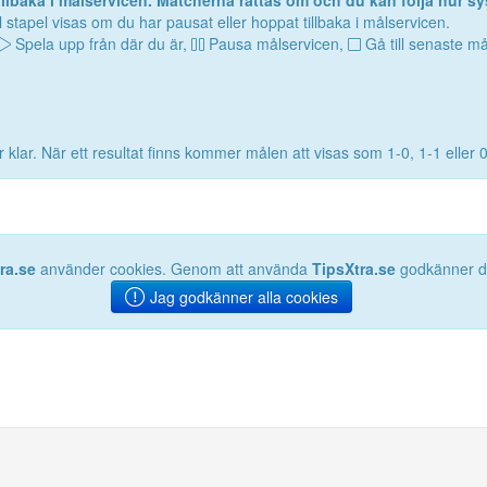
lbaka i målservicen. Matcherna rättas om och du kan följa hur sy
 stapel visas om du har pausat eller hoppat tillbaka i målservicen.
Spela upp från där du är,
Pausa målservicen,
Gå till senaste må
 klar. När ett resultat finns kommer målen att visas som 1-0, 1-1 eller 
ra.se
använder cookies. Genom att använda
TipsXtra.se
godkänner du
Jag godkänner alla cookies