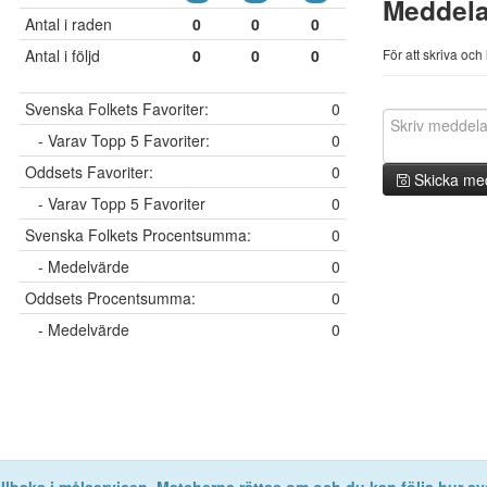
Meddel
Antal i raden
0
0
0
Antal i följd
0
0
0
För att skriva oc
Svenska Folkets Favoriter:
0
- Varav Topp 5 Favoriter:
0
Oddsets Favoriter:
0
Skicka me
- Varav Topp 5 Favoriter
0
Svenska Folkets Procentsumma:
0
- Medelvärde
0
Oddsets Procentsumma:
0
- Medelvärde
0