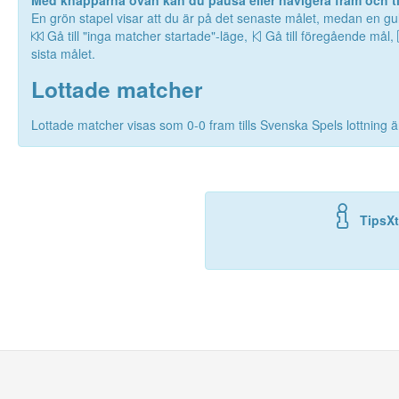
Med knapparna ovan kan du pausa eller navigera fram och til
En grön stapel visar att du är på det senaste målet, medan en gul
Gå till "inga matcher startade"-läge,
Gå till föregående mål,
sista målet.
Lottade matcher
Lottade matcher visas som 0-0 fram tills Svenska Spels lottning är
TipsXt