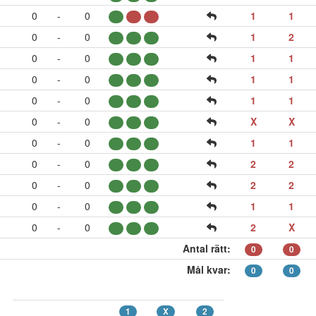
0
-
0
1
1
0
-
0
1
2
0
-
0
1
1
0
-
0
1
1
0
-
0
1
1
0
-
0
X
X
0
-
0
1
1
0
-
0
2
2
0
-
0
2
2
0
-
0
1
1
0
-
0
2
X
Antal rätt:
0
0
Mål kvar:
0
0
1
X
2