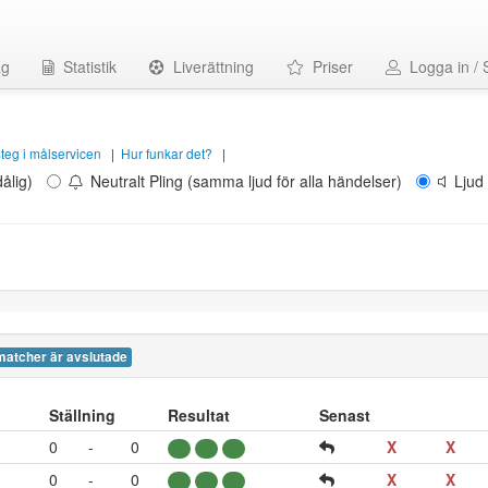
ag
Statistik
Liverättning
Priser
Logga in / 
 steg i målservicen
|
Hur funkar det?
|
ålig)
Neutralt Pling (samma ljud för alla händelser)
Ljud 
matcher är avslutade
Ställning
Resultat
Senast
0
-
0
X
X
0
-
0
X
X