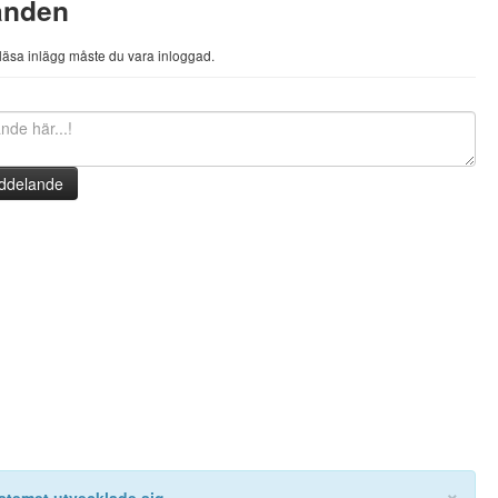
anden
h läsa inlägg måste du vara inloggad.
ddelande
×