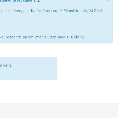
stemet utvecklade sig.
let och återuppta "live"-målservice,
Ett mål framåt,
Gå till
0-1, beroende på om lotten slutade med 1, X eller 2.
 detta.