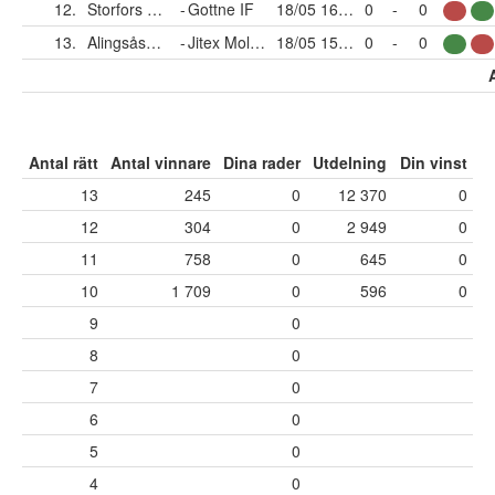
12.
Storfors AIK
-
Gottne IF
18/05 16:00
0
-
0
13.
Alingsås FC United
-
Jitex Molndal BK
18/05 15:00
0
-
0
Antal rätt
Antal vinnare
Dina rader
Utdelning
Din vinst
13
245
0
12 370
0
12
304
0
2 949
0
11
758
0
645
0
10
1 709
0
596
0
9
0
8
0
7
0
6
0
5
0
4
0