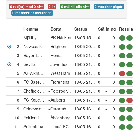
0 rad(er) med 0 rätt
0 kr
0 mål till alla rätt
0 matcher pågår
0 matcher är avslutade
Hemma
Borta
Status
Ställning
Result
1.
Mjällby
-
BK Häcken
18/05 15:00
0
-
0
2.
Newcastle
-
Brighton
18/05 20:30
0
-
0
3.
Bayer Leverkusen
-
Roma
18/05 21:00
0
-
0
4.
Sevilla
-
Juventus
18/05 21:00
0
-
0
5.
AZ Alkmaar
-
West Ham
18/05 21:00
0
-
0
6.
FC Basel 1893
-
Fiorentina
18/05 21:00
0
-
0
7.
Sheffield W
-
Peterborough
18/05 21:00
0
-
0
8.
FC Köpenhamn
-
Aalborg
18/05 17:00
0
-
0
9.
Oddevold
-
Oskarshamn
18/05 16:00
0
-
0
10.
Eskilsminne IF
-
Åtvidaberg
18/05 16:00
0
-
0
11.
Sollentuna
-
Umeå FC
18/05 16:00
0
-
0