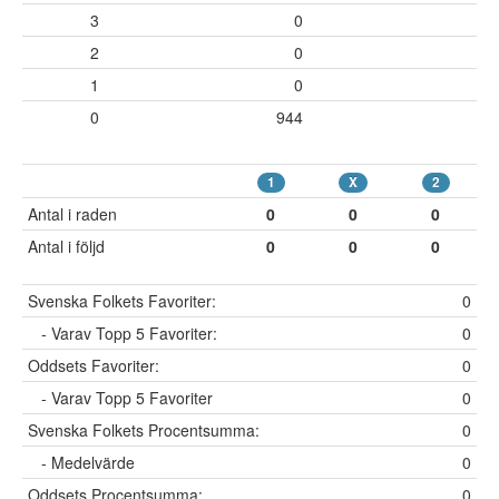
3
0
2
0
1
0
0
944
1
X
2
Antal i raden
0
0
0
Antal i följd
0
0
0
Svenska Folkets Favoriter:
0
- Varav Topp 5 Favoriter:
0
Oddsets Favoriter:
0
- Varav Topp 5 Favoriter
0
Svenska Folkets Procentsumma:
0
- Medelvärde
0
Oddsets Procentsumma:
0