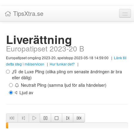
TipsXtra.se
Nyheter
Liverättning
Tabeller
Europatipset 2023-20 B
Livescore!
Europatipset omgång 2023-20, spelstopp 2023-05-18 14:59:00
|
Länk till
Tipsförslag
detta steg i målservicen
|
Hur funkar det?
|
de Luxe Pling (olika pling om senaste ändringen är bra
Statistik
eller dålig)
Neutralt Pling (samma ljud för alla händelser)
Liverättning
Ljud av
Priser
Logga in / Skapa konto
Om TipsXtra.se