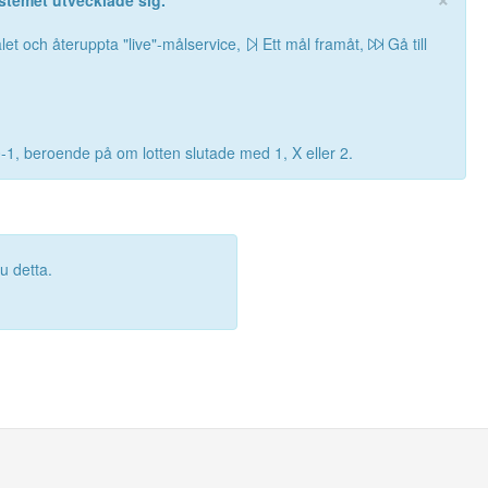
stemet utvecklade sig.
let och återuppta "live"-målservice,
Ett mål framåt,
Gå till
0-1, beroende på om lotten slutade med 1, X eller 2.
 detta.