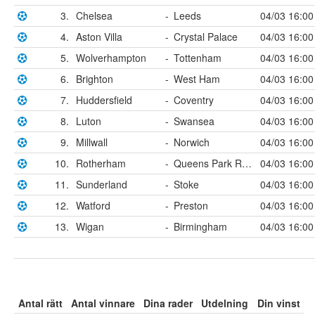
3.
Chelsea
-
Leeds
04/03 16:00
4.
Aston Villa
-
Crystal Palace
04/03 16:00
5.
Wolverhampton
-
Tottenham
04/03 16:00
6.
Brighton
-
West Ham
04/03 16:00
7.
Huddersfield
-
Coventry
04/03 16:00
8.
Luton
-
Swansea
04/03 16:00
9.
Millwall
-
Norwich
04/03 16:00
10.
Rotherham
-
Queens Park Rangers
04/03 16:00
11.
Sunderland
-
Stoke
04/03 16:00
12.
Watford
-
Preston
04/03 16:00
13.
Wigan
-
Birmingham
04/03 16:00
Antal rätt
Antal vinnare
Dina rader
Utdelning
Din vinst