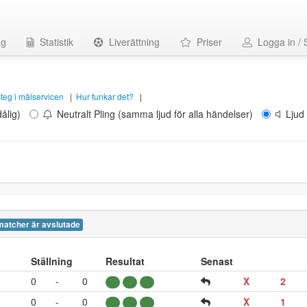
ag
Statistik
Liverättning
Priser
Logga in / 
 steg i målservicen
|
Hur funkar det?
|
ålig)
Neutralt Pling (samma ljud för alla händelser)
Ljud 
matcher är avslutade
Ställning
Resultat
Senast
0
-
0
X
2
0
-
0
X
1