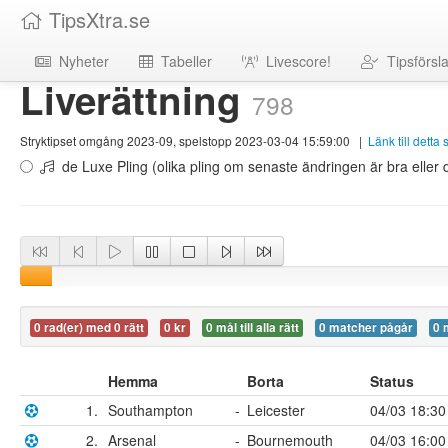
TipsXtra.se
Nyheter
Tabeller
Livescore!
Tipsförsl
Liverättning
798
Stryktipset omgång 2023-09, spelstopp 2023-03-04 15:59:00
|
Länk till detta
de Luxe Pling (olika pling om senaste ändringen är bra eller d
0 rad(er) med 0 rätt
0 kr
0 mål till alla rätt
0 matcher pågår
0 
Hemma
Borta
Status
1.
Southampton
-
Leicester
04/03 18:30
2.
Arsenal
-
Bournemouth
04/03 16:00