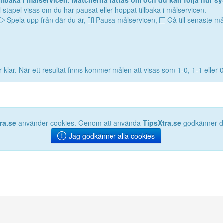
lbaka i målservicen. Matcherna rättas om och du kan följa hur sy
 stapel visas om du har pausat eller hoppat tillbaka i målservicen.
Spela upp från där du är,
Pausa målservicen,
Gå till senaste må
 klar. När ett resultat finns kommer målen att visas som 1-0, 1-1 eller 
ra.se
använder cookies. Genom att använda
TipsXtra.se
godkänner du
Jag godkänner alla cookies