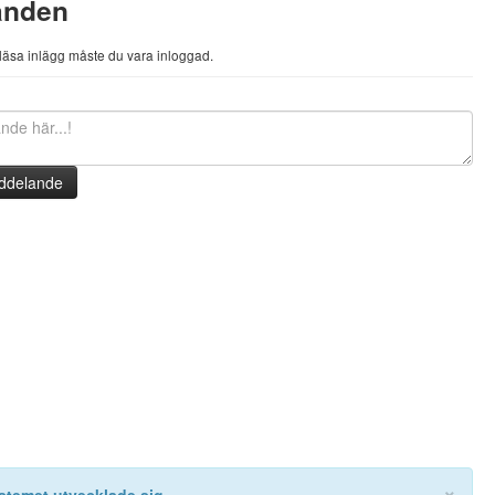
anden
h läsa inlägg måste du vara inloggad.
ddelande
×