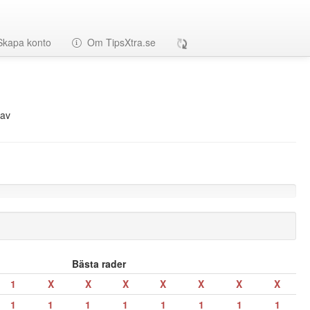
Skapa konto
Om TipsXtra.se
av
Bästa rader
1
X
X
X
X
X
X
X
1
1
1
1
1
1
1
1