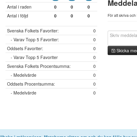
Meddel
Antal i raden
0
0
0
Antal i följd
0
0
0
För att skriva oc
Svenska Folkets Favoriter:
0
- Varav Topp 5 Favoriter:
0
Oddsets Favoriter:
0
Skicka me
- Varav Topp 5 Favoriter
0
Svenska Folkets Procentsumma:
0
- Medelvärde
0
Oddsets Procentsumma:
0
- Medelvärde
0