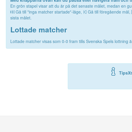
Med knapparna ovan kan du pausa eller navigera fram och til
En grön stapel visar att du är på det senaste målet, medan en gul
Gå till "inga matcher startade"-läge,
Gå till föregående mål,
sista målet.
Lottade matcher
Lottade matcher visas som 0-0 fram tills Svenska Spels lottning är
TipsXt